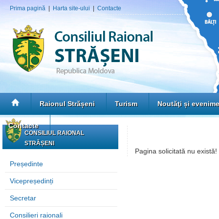
Prima pagină
|
Harta site-ului
|
Contacte
Raionul Strășeni
Turism
Noutăţi și evenim
Contacte
CONSILIUL RAIONAL
STRĂȘENI
Pagina solicitată nu există!
Președinte
Vicepreședinți
Secretar
Consilieri raionali