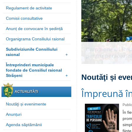
Regulament de activitate
Comisii consultative
Anunț de convocare în ședință
Organigrama Consiliului raional
Festivalul Inter
Subdiviziunile Consiliului
raional
+
jubiliară a XL-a
Întreprinderi municipale
fondate de Consiliul raional
Noutăţi și ev
Strășeni
+
Împreună îm
ACTUALITĂȚI
Noutăţi și evenimente
Publi
În fi
Anunțuri
promi
Agenda săptămânii
simpl
ființ