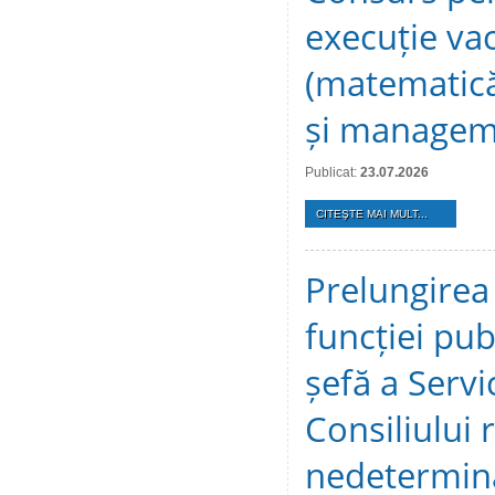
execuție vac
(matematică/
și manageme
Publicat:
23.07.2026
CITEŞTE MAI MULT...
Prelungirea
funcției pu
șefă a Servi
Consiliului 
nedetermin