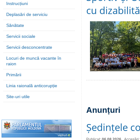
Instrucțiuni
cu dizabilită
Deplasări de serviciu
Sănătate
Servicii sociale
Servicii desconcentrate
Locuri de muncă vacante în
raion
Primării
Linia raională anticorupție
Site-uri utile
Anunțuri
Ședințele co
Publicat:
06.08.2026
Accesări: