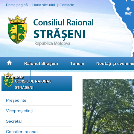
Prima pagină
|
Harta site-ului
|
Contacte
Raionul Strășeni
Turism
Noutăţi și evenim
Contacte
CONSILIUL RAIONAL
STRĂȘENI
Președinte
Vicepreședinți
Secretar
Consilieri raionali