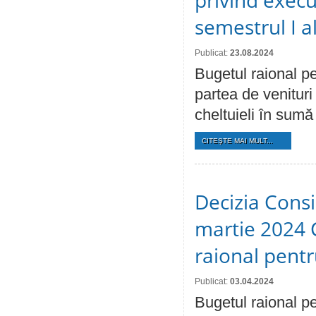
privind execu
semestrul I a
Publicat:
23.08.2024
Bugetul raional pe
partea de venituri
cheltuieli în sumă
CITEŞTE MAI MULT...
Decizia Consil
martie 2024 C
raional pent
Publicat:
03.04.2024
Bugetul raional pe