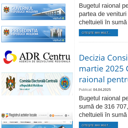
Bugetul raional pe
partea de venituri
cheltuieli în sumă
CITEŞTE MAI MULT...
Decizia Consil
martie 2025 C
raional pent
Publicat:
04.04.2025
Bugetul raional pe
sumă de 316 707,4 
cheltuieli în sumă
CITEŞTE MAI MULT...