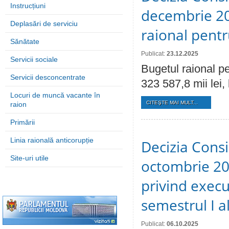
Instrucțiuni
decembrie 20
Deplasări de serviciu
raional pent
Sănătate
Publicat:
23.12.2025
Servicii sociale
Bugetul raional pe
Servicii desconcentrate
323 587,8 mii lei, 
Locuri de muncă vacante în
CITEŞTE MAI MULT...
raion
Primării
Linia raională anticorupție
Decizia Consil
Site-uri utile
octombrie 202
privind execu
semestrul I a
Publicat:
06.10.2025