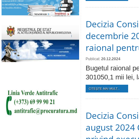
Decizia Consil
decembrie 20
raional pent
Publicat:
20.12.2024
Bugetul raional pe
301050,1 mii lei, 
CITEŞTE MAI MULT...
Decizia Consil
august 2024 C