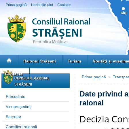
Prima pagină
|
Harta site-ului
|
Contacte
Raionul Strășeni
Turism
Noutăţi și evenim
Contacte
Prima pagină
»
Transpar
CONSILIUL RAIONAL
STRĂȘENI
Date privind 
Președinte
raional
Vicepreședinți
Decizia Cons
Secretar
Consilieri raionali