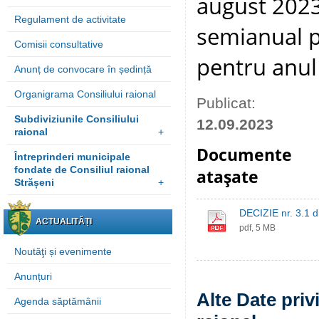
august 2023
Regulament de activitate
semianual p
Comisii consultative
pentru anul
Anunț de convocare în ședință
Organigrama Consiliului raional
Publicat:
Subdiviziunile Consiliului
12.09.2023
raional
+
Documente
Întreprinderi municipale
fondate de Consiliul raional
ataşate
Strășeni
+
DECIZIE nr. 3.1 
ACTUALITĂȚI
pdf, 5 MB
Noutăţi și evenimente
Anunțuri
Alte Date pri
Agenda săptămânii