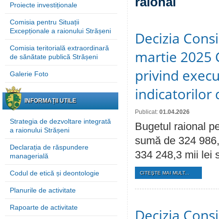
raional
Proiecte investiționale
Comisia pentru Situații
Excepționale a raionului Strășeni
Decizia Consil
Comisia teritorială extraordinară
martie 2025 C
de sănătate publică Strășeni
privind execu
Galerie Foto
indicatorilo
INFORMAȚII UTILE
Publicat:
01.04.2026
Strategia de dezvoltare integrată
Bugetul raional pe
a raionului Strășeni
sumă de 324 986,7 
Declarația de răspundere
334 248,3 mii lei 
managerială
Codul de etică și deontologie
CITEŞTE MAI MULT...
Planurile de activitate
Rapoarte de activitate
Decizia Consil