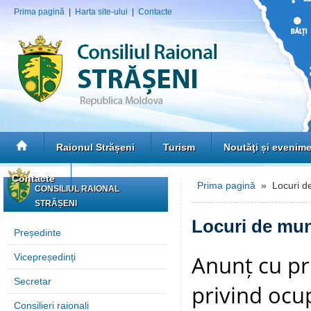
Prima pagină
|
Harta site-ului
|
Contacte
Raionul Strășeni
Turism
Noutăţi și evenim
Contacte
Prima pagină
» Locuri de
CONSILIUL RAIONAL
STRĂȘENI
Locuri de mun
Președinte
Anunț cu pr
Vicepreședinți
Secretar
privind ocup
Consilieri raionali