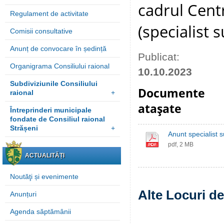
cadrul Centr
Regulament de activitate
(specialist 
Comisii consultative
Anunț de convocare în ședință
Publicat:
Organigrama Consiliului raional
10.10.2023
Subdiviziunile Consiliului
Documente
raional
+
ataşate
Întreprinderi municipale
fondate de Consiliul raional
Strășeni
+
Anunt specialist 
pdf, 2 MB
ACTUALITĂȚI
Noutăţi și evenimente
Alte Locuri d
Anunțuri
Agenda săptămânii