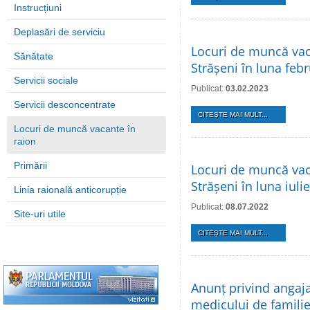
Instrucțiuni
Deplasări de serviciu
Locuri de muncă vaca
Sănătate
Strășeni în luna feb
Servicii sociale
Publicat:
03.02.2023
Servicii desconcentrate
CITEŞTE MAI MULT...
Locuri de muncă vacante în
raion
Primării
Locuri de muncă vaca
Strășeni în luna iuli
Linia raională anticorupție
Publicat:
08.07.2022
Site-uri utile
CITEŞTE MAI MULT...
Anunț privind angaja
medicului de famili