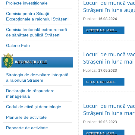
Locuri de muncă vaca
Proiecte investiționale
Strășeni în luna aug
Comisia pentru Situații
Excepționale a raionului Strășeni
Publicat:
16.08.2024
Comisia teritorială extraordinară
CITEŞTE MAI MULT...
de sănătate publică Strășeni
Galerie Foto
Locuri de muncă vaca
Strășeni în luna mai
INFORMAȚII UTILE
Publicat:
17.05.2023
Strategia de dezvoltare integrată
a raionului Strășeni
CITEŞTE MAI MULT...
Declarația de răspundere
managerială
Locuri de muncă vaca
Codul de etică și deontologie
Strășeni în luna mar
Planurile de activitate
Publicat:
10.03.2023
Rapoarte de activitate
CITEŞTE MAI MULT...