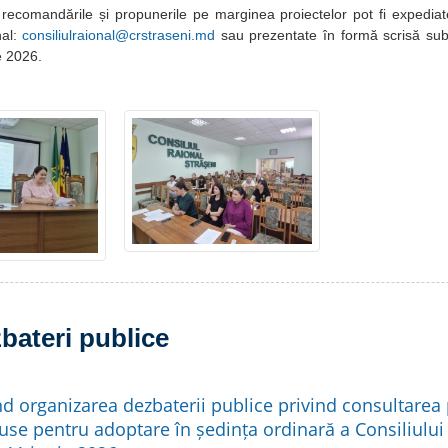
ecomandările și propunerile pe marginea proiectelor pot fi expediat
nal:
consiliulraional@crstraseni.md
sau prezentate în formă scrisă subd
e 2026.
bateri publice
nd organizarea dezbaterii publice privind consultarea 
use pentru adoptare în ședința ordinară a Consiliului