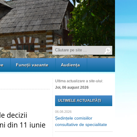
ce
Funcții vacante
Audiența
Ultima actualizare a site-ului:
Joi, 06 august 2026
ULTIMELE ACTUALITĂŢI
06.08.2026
e decizii
Ședințele comisiilor
ni din 11 iunie
consultative de specialitate