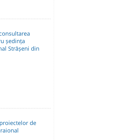
 consultarea
ru ședința
nal Strășeni din
proiectelor de
 raional