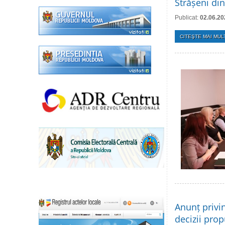
Strășeni di
Publicat:
02.06.20
CITEŞTE MAI MULT
Anunț privi
decizii prop