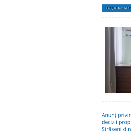
CITEŞTE MAI MULT
Anunț privi
decizii prop
Strășeni di