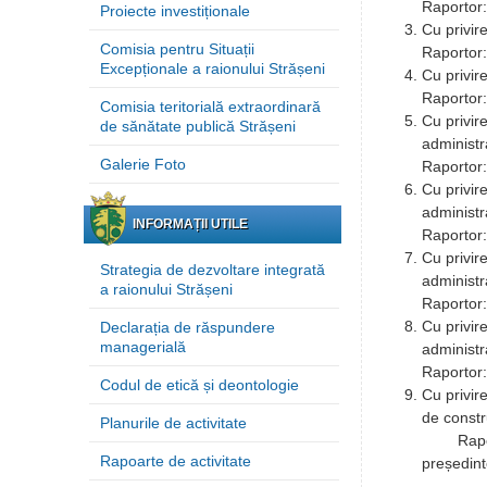
Raportor:
Proiecte investiționale
Cu privir
Comisia pentru Situații
Raportor: 
Excepționale a raionului Strășeni
Cu privir
Raportor: 
Comisia teritorială extraordinară
Cu privire
de sănătate publică Strășeni
administr
Galerie Foto
Raportor:
Cu privire
administr
INFORMAȚII UTILE
Raportor:
Cu privire
Strategia de dezvoltare integrată
administr
a raionului Strășeni
Raportor:
Cu privire
Declarația de răspundere
managerială
administra
Raportor:
Codul de etică și deontologie
Cu privir
de
Planurile de activitate
Raportor
Rapoarte de activitate
președint