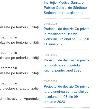
Instituţiei Medico-Sanitare
Publice Centrul de Sănătate
Străşeni, în redacție nouă
04.08.2026
asate pe teritoriul unității
Proiectul de decizie Cu privire
la modificarea Deciziei
i patrimoniu
Consiliului raional nr. 3/29 din
asate pe teritoriul unității
11 iunie 2026
i patrimoniu
04.08.2026
asate pe teritoriul unității
Proiectul de decizie Cu privire
la modificarea bugetului
i patrimoniu
raional pentru anul 2026
asate pe teritoriul unității
03.08.2026
i patrimoniu
Proiectul de decizie Cu privire
roiectare și a autorizației
la prelungirea contractului de
nul 2026
locațiune nr. 06 din 09
inistrativ al Aparatului
ianuarie 2023