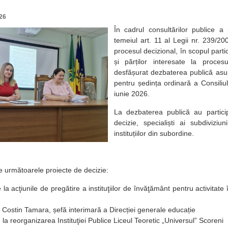
26
În cadrul consultărilor publice a 
temeiul art. 11 al Legii nr. 239/20
procesul decizional, în scopul partic
și părților interesate la procesu
desfășurat dezbaterea publică asup
pentru ședința ordinară a Consiliul
iunie 2026.
La dezbaterea publică au particip
decizie, specialiști ai subdiviziun
instituțiilor din subordine.
te următoarele proiecte de decizie:
e la acţiunile de pregătire a instituţiilor de învăţământ pentru activitate
 Costin Tamara, șefă interimară a Direcției generale educație
e la reorganizarea Instituţiei Publice Liceul Teoretic „Universul” Scoreni