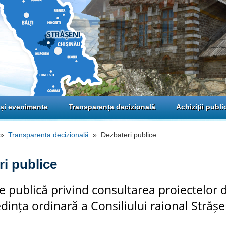
 și evenimente
Transparența decizională
Achiziţii publi
»
Transparența decizională
» Dezbateri publice
ri publice
 publică privind consultarea proiectelor d
dința ordinară a Consiliului raional Strășe