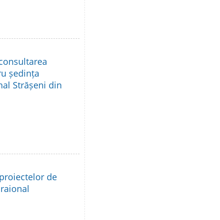
 consultarea
ru ședința
nal Strășeni din
proiectelor de
 raional