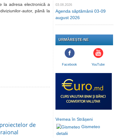
e la adresa electronică a
03.08.2026
iviziunilor-autor, până la
Agenda săptămânii 03-09
august 2026
URMĂREȘTE-NE
Facebook
YouTube
Vremea în Strășeni
proiectelor de
Gismeteo
 raional
detalii