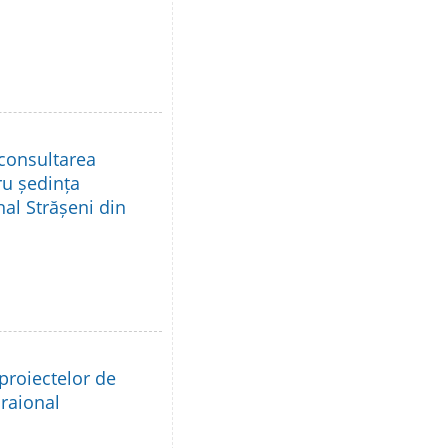
 consultarea
ru ședința
nal Strășeni din
proiectelor de
 raional