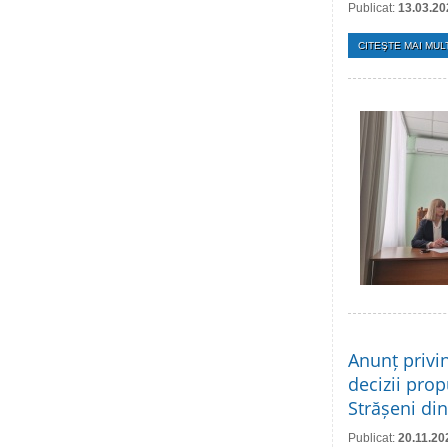
Publicat:
13.03.20
CITEŞTE MAI MULT
Anunț privi
decizii prop
Strășeni di
Publicat:
20.11.20