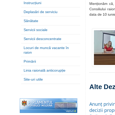
Instrucțiuni
Menționăm că, r
Consiliului raio
Deplasări de serviciu
data de 10 iuni
Sănătate
Servicii sociale
Servicii desconcentrate
Locuri de muncă vacante în
raion
Primării
Linia raională anticorupție
Site-uri utile
Alte Dez
Anunț privi
decizii prop