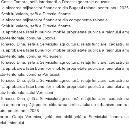
 Costin Tamara, șefă interimară a Direcției generale educație
e la alocarea mijloacelor financiare din Bugetul raional pentru anul 2026
Schirliu Valeria, şefă a Direcției finanţe
e la alocarea mijloacelor financiare din componenta raională
Schirliu Valeria, şefă a Direcției finanţe
 la aprobarea listei bunurilor imobile proprietate publică a raionului ampl
ativ-teritoriale, comuna Lozova
 Ionașcu Dina, șefă a Serviciului agricultură, relații funciare, cadastru ș
 la aprobarea listei bunurilor imobile proprietate publică a raionului ampl
ativ-teritoriale, comuna Micleușeni
 Ionașcu Dina, șefă a Serviciului agricultură, relații funciare, cadastru ș
 la aprobarea listei bunurilor imobile proprietate publică a raionului ampl
ativ-teritoriale, comuna Pănășești
 Ionașcu Dina, șefă a Serviciului agricultură, relații funciare, cadastru ș
 la aprobarea listei bunurilor imobile proprietate publică a raionului ampl
tiv-teritoriale, satul Vorniceni
 Ionașcu Dina, șefă a Serviciului agricultură, relații funciare, cadastru ș
e la aprobarea plății pentru eliberarea certificatului de urbanism pentru p
 construire pentru a
: Gobja Veronica, șefă, contabilă-șefă a Serviciului financiar-adm
elui raionului