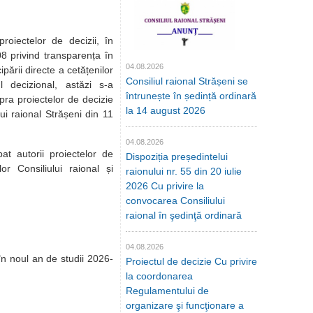
proiectelor de decizii, în
08 privind transparența în
04.08.2026
ipării directe a cetățenilor
Consiliul raional Strășeni se
l decizional, astăzi s-a
întrunește în ședință ordinară
ra proiectelor de decizie
la 14 august 2026
ui raional Strășeni din 11
04.08.2026
at autorii proiectelor de
Dispoziția președintelui
ilor Consiliului raional și
raionului nr. 55 din 20 iulie
2026 Cu privire la
convocarea Consiliului
raional în şedinţă ordinară
04.08.2026
 în noul an de studii 2026-
Proiectul de decizie Cu privire
la coordonarea
Regulamentului de
organizare şi funcţionare a