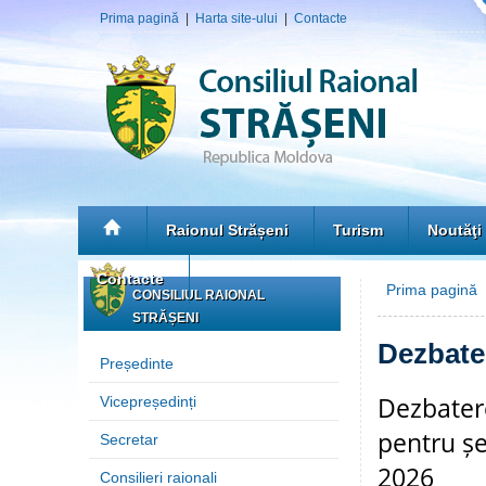
Prima pagină
|
Harta site-ului
|
Contacte
Raionul Strășeni
Turism
Noutăţi
Contacte
Prima pagină
CONSILIUL RAIONAL
STRĂȘENI
Dezbate
Președinte
Dezbatere
Vicepreședinți
pentru șe
Secretar
2026
Consilieri raionali