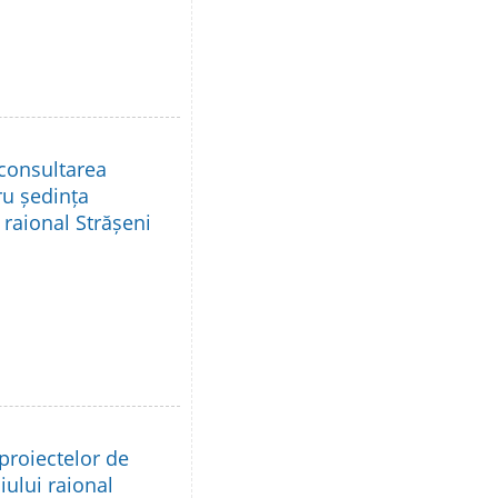
 consultarea
ru ședința
 raional Strășeni
proiectelor de
iului raional