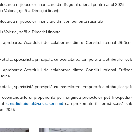
 alocarea mijloacelor financiare din Bugetul raional pentru anul 2025
iu Valeria, şefă a Direcției finanţe
 alocarea mijloacelor financiare din componenta raională
iu Valeria, şefă a Direcției finanţe
a aprobarea Acordului de colaborare dintre Consiliul raional Strășe
atalia, specialistă principală cu exercitarea temporară a atribuțiilor șeful
a aprobarea Acordului de colaborare dintre Consiliul raional Strășe
 Dolna”
atalia, specialistă principală cu exercitarea temporară a atribuțiilor șeful
ecomandările și propunerile pe marginea proiectelor pot fi expediat
nal:
consiliulraional@crstraseni.md
sau prezentate în formă scrisă subd
ust 2025.