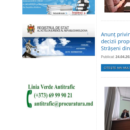
Anunț privi
decizii prop
Strășeni din
Publicat:
24.04.20
CITEŞTE MAI MULT