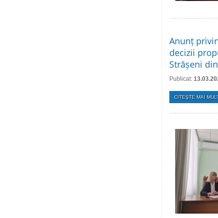
Anunț privi
decizii prop
Strășeni di
Publicat:
13.03.20
CITEŞTE MAI MULT