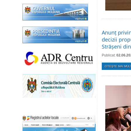
Anunț privi
decizii prop
Strășeni di
Publicat:
02.06.20
CITEŞTE MAI MULT