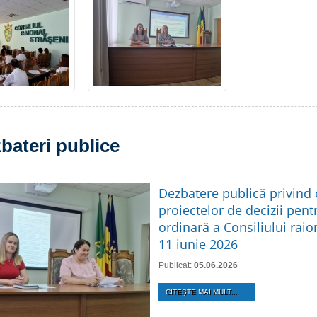
bateri publice
Dezbatere publică privind
proiectelor de decizii pent
ordinară a Consiliului raio
11 iunie 2026
Publicat:
05.06.2026
CITEŞTE MAI MULT...