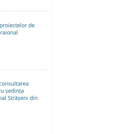
proiectelor de
 raional
 consultarea
ru ședința
nal Strășeni din