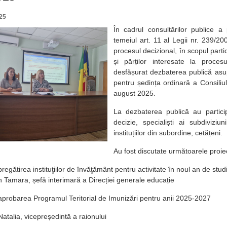
25
În cadrul consultărilor publice a 
temeiul art. 11 al Legii nr. 239/20
procesul decizional, în scopul partic
și părților interesate la procesu
desfășurat dezbaterea publică asup
pentru ședința ordinară a Consiliul
august 2025.
La dezbaterea publică au particip
decizie, specialiști ai subdiviziun
instituțiilor din subordine, cetățeni.
Au fost discutate următoarele proie
 pregătirea instituţiilor de învăţământ pentru activitate în noul an de stu
n Tamara, șefă interimară a Direcției generale educație
a aprobarea Programul Teritorial de Imunizări pentru anii 2025-2027
atalia, vicepreședintă a raionului