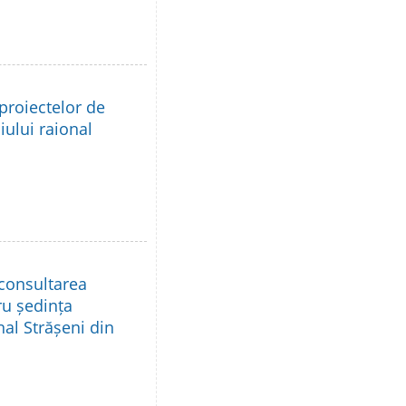
proiectelor de
iului raional
 consultarea
ru ședința
nal Strășeni din