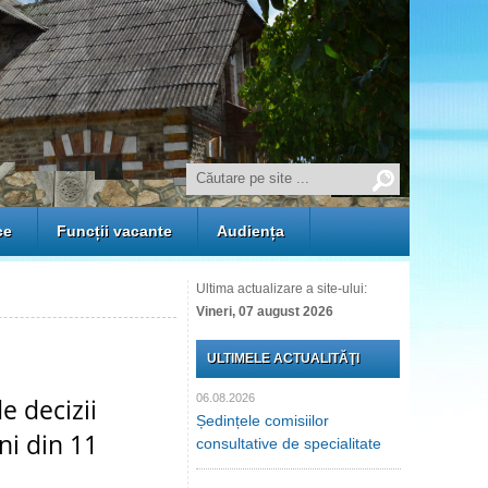
ce
Funcții vacante
Audiența
Ultima actualizare a site-ului:
Vineri, 07 august 2026
ULTIMELE ACTUALITĂŢI
06.08.2026
e decizii
Ședințele comisiilor
ni din 11
consultative de specialitate