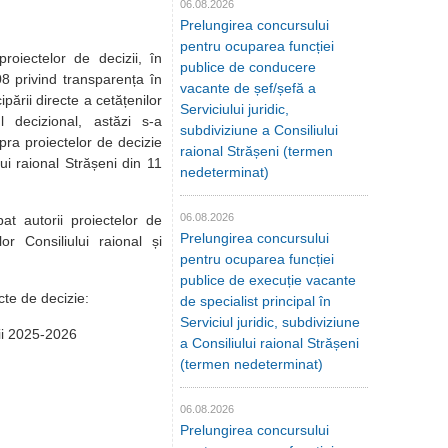
06.08.2026
Prelungirea concursului
pentru ocuparea funcției
proiectelor de decizii, în
publice de conducere
08 privind transparența în
vacante de șef/șefă a
ipării directe a cetățenilor
Serviciului juridic,
l decizional, astăzi s-a
subdiviziune a Consiliului
ra proiectelor de decizie
raional Strășeni (termen
ui raional Strășeni din 11
nedeterminat)
06.08.2026
at autorii proiectelor de
Prelungirea concursului
ilor Consiliului raional și
pentru ocuparea funcției
publice de execuție vacante
cte de decizie:
de specialist principal în
Serviciul juridic, subdiviziune
dii 2025-2026
a Consiliului raional Strășeni
(termen nedeterminat)
06.08.2026
Prelungirea concursului