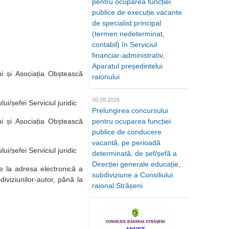
pentru ocuparea funcției
publice de execuție vacante
de specialist principal
(termen nedeterminat,
contabil) în Serviciul
financiar-administrativ,
Aparatul președintelui
ni și Asociația Obștească
raionului
06.08.2026
ui/șefei Serviciul juridic
Prelungirea concursului
ni și Asociația Obștească
pentru ocuparea funcției
publice de conducere
vacantă, pe perioadă
ui/șefei Serviciul juridic
determinată, de șef/șefă a
Direcției generale educație,
e la adresa electronică a
subdiviziune a Consiliului
iviziunilor-autor, până la
raional Strășeni