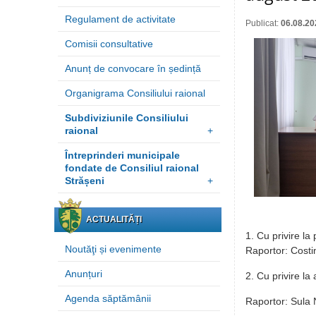
Regulament de activitate
Publicat:
06.08.20
Comisii consultative
Anunț de convocare în ședință
Organigrama Consiliului raional
Subdiviziunile Consiliului
raional
+
Întreprinderi municipale
fondate de Consiliul raional
Strășeni
+
ACTUALITĂȚI
1. Cu privire la
Noutăţi și evenimente
Raportor: Costi
Anunțuri
2. Cu privire l
Agenda săptămânii
Raportor: Sula N