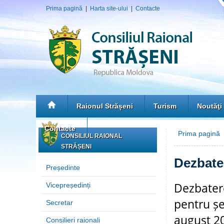
Prima pagină
|
Harta site-ului
|
Contacte
Raionul Strășeni
Turism
Noutăţi
Contacte
Prima pagină
CONSILIUL RAIONAL
STRĂȘENI
Dezbate
Președinte
Dezbatere
Vicepreședinți
pentru șe
Secretar
august 2
Consilieri raionali