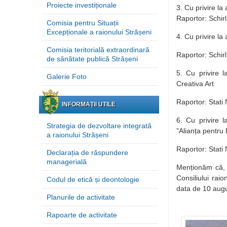
Proiecte investiționale
3. Cu privire la
Raportor: Schirl
Comisia pentru Situații
Excepționale a raionului Strășeni
4. Cu privire la
Comisia teritorială extraordinară
Raportor: Schirl
de sănătate publică Strășeni
5. Cu privire l
Galerie Foto
Creativa Art
Raportor: Stati N
INFORMAȚII UTILE
6. Cu privire l
Strategia de dezvoltare integrată
”Alianța pentru
a raionului Strășeni
Raportor: Stati N
Declarația de răspundere
managerială
Menționăm că, r
Consiliului raio
Codul de etică și deontologie
data de 10 aug
Planurile de activitate
Rapoarte de activitate