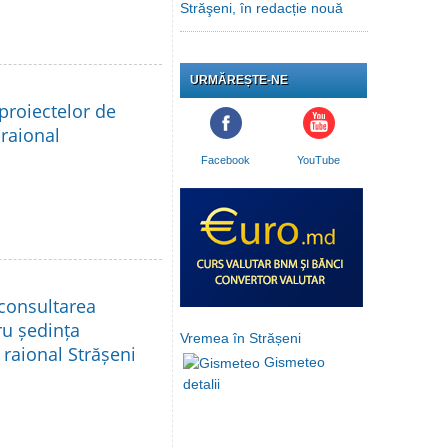
Străşeni, în redacție nouă
URMĂREȘTE-NE
proiectelor de
 raional
Facebook
YouTube
 consultarea
ru ședința
Vremea în Strășeni
 raional Strășeni
Gismeteo
detalii