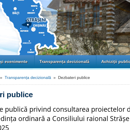
 și evenimente
Transparența decizională
Achiziţii publi
»
Transparența decizională
» Dezbateri publice
ri publice
 publică privind consultarea proiectelor d
dința ordinară a Consiliului raional Strășe
025