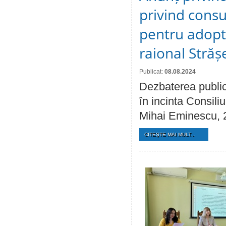
privind consu
pentru adopta
raional Străș
Publicat:
08.08.2024
Dezbaterea public
în incinta Consiliu
Mihai Eminescu, 
CITEŞTE MAI MULT...