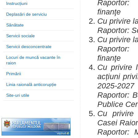
Raportor
Instrucțiuni
fi
Deplasări de serviciu
Cu privire 
Sănătate
Raportor: S
Servicii sociale
Cu privire 
Servicii desconcentrate
Raportor
fi
Locuri de muncă vacante în
raion
Cu privire 
Primării
acțiuni priv
2025-2027
Linia raională anticorupție
Raportor: B
Site-uri utile
Publice Cen
Cu privire
Casei Raion
Raportor: 