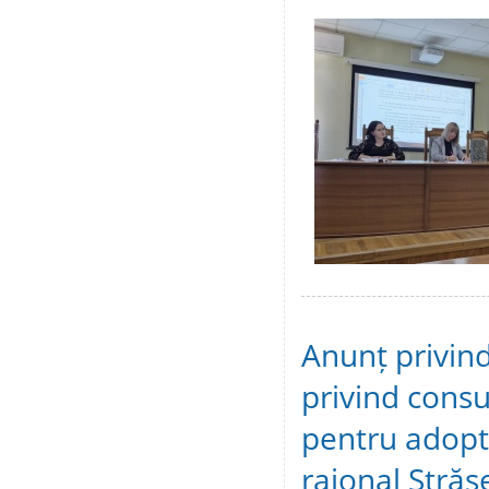
Anunț privind
privind consu
pentru adopta
raional Străș