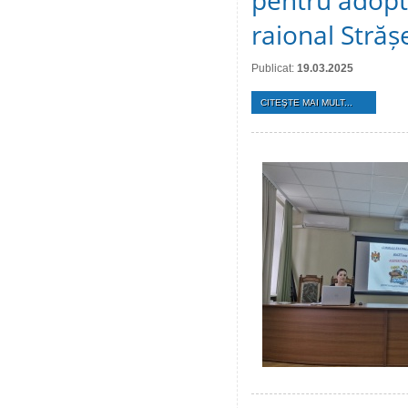
pentru adopta
raional Străș
Publicat:
19.03.2025
CITEŞTE MAI MULT...