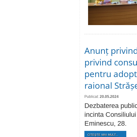
Anunț privind
privind consu
pentru adopta
raional Străș
Publicat:
20.05.2024
Dezbaterea public
incinta Consiliului
Eminescu, 28.
CITEŞTE MAI MULT...