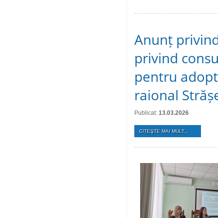
Anunț privind
privind consu
pentru adopta
raional Străș
Publicat:
13.03.2026
CITEŞTE MAI MULT...