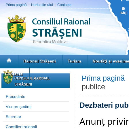
Prima pagină
|
Harta site-ului
|
Contacte
Raionul Strășeni
Turism
Noutăţi și evenim
Contacte
Prima pagină
CONSILIUL RAIONAL
STRĂȘENI
publice
Președinte
Dezbateri pub
Vicepreședinți
Secretar
Anunț privi
Consilieri raionali