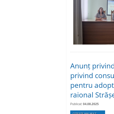
Anunț privind
privind consu
pentru adopta
raional Străș
Publicat:
04.08.2025
CITEŞTE MAI MULT...