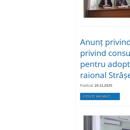
Anunț privind
privind consu
pentru adopta
raional Stră
Publicat:
20.11.2025
CITEŞTE MAI MULT...