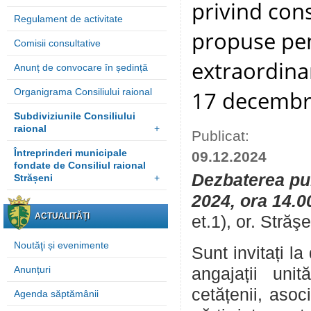
privind cons
Regulament de activitate
propuse pen
Comisii consultative
extraordinar
Anunț de convocare în ședință
17 decembr
Organigrama Consiliului raional
Subdiviziunile Consiliului
raional
+
Publicat:
Întreprinderi municipale
09.12.2024
fondate de Consiliul raional
Dezbaterea pub
Strășeni
+
2024, ora 14.0
ACTUALITĂȚI
et.1), or. Străş
Noutăţi și evenimente
Sunt invitați la
Anunțuri
angajații unită
cetățenii, asoc
Agenda săptămânii