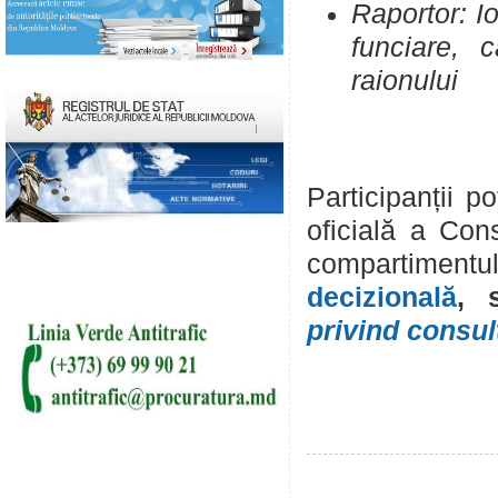
Raportor: Io
funciare, c
r
Participanții 
oficială a Cons
comp
decizională
,
privind consult