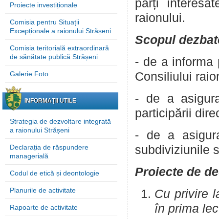
părți interesa
Proiecte investiționale
raionului.
Comisia pentru Situații
Excepționale a raionului Strășeni
Scopul dezba
Comisia teritorială extraordinară
de sănătate publică Strășeni
- de a informa 
Galerie Foto
Consiliului raio
- de a asigura 
INFORMAȚII UTILE
participării dir
Strategia de dezvoltare integrată
a raionului Strășeni
- de a asigura 
Declarația de răspundere
subdiviziunile 
managerială
Proiecte de de
Codul de etică și deontologie
Planurile de activitate
Cu privire 
în prima le
Rapoarte de activitate