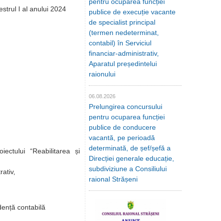
pentru ocuparea funcției
strul I al anului 2024
publice de execuție vacante
de specialist principal
(termen nedeterminat,
contabil) în Serviciul
financiar-administrativ,
Aparatul președintelui
raionului
06.08.2026
Prelungirea concursului
pentru ocuparea funcției
publice de conducere
vacantă, pe perioadă
determinată, de șef/șefă a
iectului “Reabilitarea și
Direcției generale educație,
subdiviziune a Consiliului
ativ,
raional Strășeni
idență contabilă