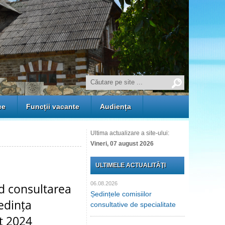
ce
Funcții vacante
Audiența
Ultima actualizare a site-ului:
Vineri, 07 august 2026
ULTIMELE ACTUALITĂŢI
06.08.2026
nd consultarea
Ședințele comisiilor
edința
consultative de specialitate
st 2024