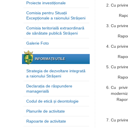
Proiecte investiționale
Cu privir
Comisia pentru Situații
Raportor: Sch
Excepționale a raionului Strășeni
Cu privir
Comisia teritorială extraordinară
de sănătate publică Strășeni
Raportor: Sch
Galerie Foto
Cu privir
Raportor: Sch
INFORMAȚII UTILE
Cu privire
Strategia de dezvoltare integrată
a raionului Strășeni
Raportor: Sch
Declarația de răspundere
Cu privir
managerială
moderniz
Raportor:
Codul de etică și deontologie
Aparatul p
Planurile de activitate
Cu privire
Rapoarte de activitate