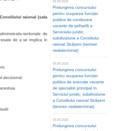
06.08.2026
Prelungirea concursului
pentru ocuparea funcției
onsiliului raional (sala
publice de conducere
vacante de șef/șefă a
Serviciului juridic,
dministrativ-teritoriale de
subdiviziune a Consiliului
teresate de a se implica în
raional Strășeni (termen
nedeterminat)
06.08.2026
ni;
Prelungirea concursului
pentru ocuparea funcției
ul decizional;
publice de execuție vacante
le acestuia.
de specialist principal în
Serviciul juridic, subdiviziune
a Consiliului raional Strășeni
(termen nedeterminat)
tudii
06.08.2026
Prelungirea concursului