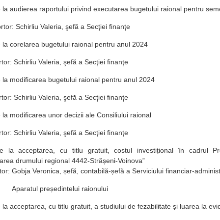
e la audierea raportului privind executarea bugetului raional pentru seme
irliu Valeria, şefă a Secţiei finanţe
e la corelarea bugetului raional pentru anul 2024
irliu Valeria, şefă a Secţiei finanţe
e la modificarea bugetului raional pentru anul 2024
irliu Valeria, şefă a Secţiei finanţe
 la modificarea unor decizii ale Consiliului raional
irliu Valeria, şefă a Secţiei finanţe
e la acceptarea, cu titlu gratuit, costul investițional în cadrul Pro
area drumului regional 4442-Strășeni-Voinova”
 Gobja Veronica, șefă, contabilă-șefă a Serviciului financiar-administr
reședintelui raionului
 la acceptarea, cu titlu gratuit, a studiului de fezabilitate și luarea la ev