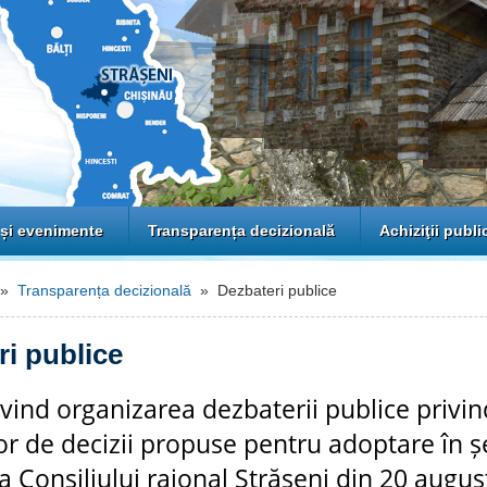
 și evenimente
Transparența decizională
Achiziţii publi
»
Transparența decizională
» Dezbateri publice
ri publice
vind organizarea dezbaterii publice privi
or de decizii propuse pentru adoptare în ș
a Consiliului raional Strășeni din 20 augu