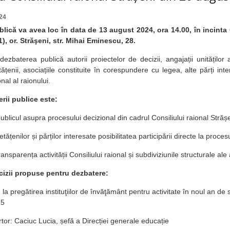
24
lică va avea loc în data de 13 august 2024, ora 14.00, în incinta C
1), or. Străşeni, str. Mihai Eminescu, 28.
 dezbaterea publică autorii proiectelor de decizii, angajații unităților a
etățenii, asociațiile constituite în corespundere cu legea, alte părți in
nal al raionului.
terii publice este:
ublicul asupra procesului decizional din cadrul Consiliului raional Strășe
tățenilor și părților interesate posibilitatea participării directe la proces
ransparența activității Consiliului raional și subdiviziunile structurale a
cizii propuse pentru dezbatere:
 la pregătirea instituţiilor de învăţământ pentru activitate în noul an de s
25
iuc Lucia, șefă a Direcției generale educație