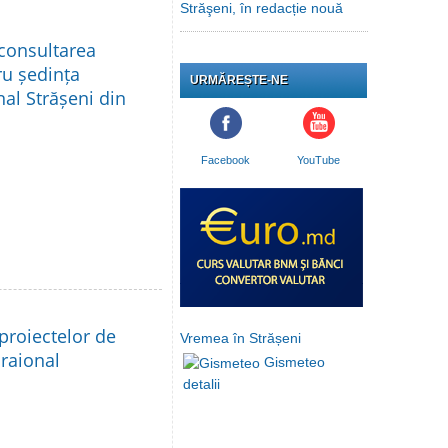
Străşeni, în redacție nouă
 consultarea
ru ședința
URMĂREȘTE-NE
nal Strășeni din
Facebook
YouTube
proiectelor de
Vremea în Strășeni
 raional
Gismeteo
detalii