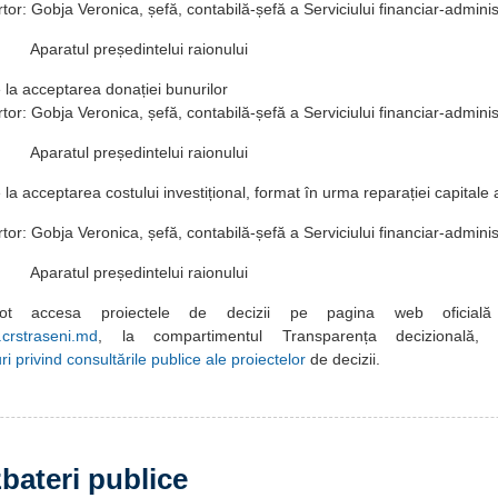
a Veronica, șefă, contabilă-șefă a Serviciului financiar-administ
președintelui raionului
e la acceptarea donației bunurilor
 Gobja Veronica, șefă, contabilă-șefă a Serviciului financiar-adminis
președintelui raionului
e la acceptarea costului investițional, format în urma reparației capitale
a Veronica, șefă, contabilă-șefă a Serviciului financiar-administ
președintelui raionului
i pot accesa proiectele de decizii pe pagina web oficială 
crstraseni.md
, la compartimentul Transparența decizională, 
i privind consultările publice ale proiectelor
de decizii.
bateri publice