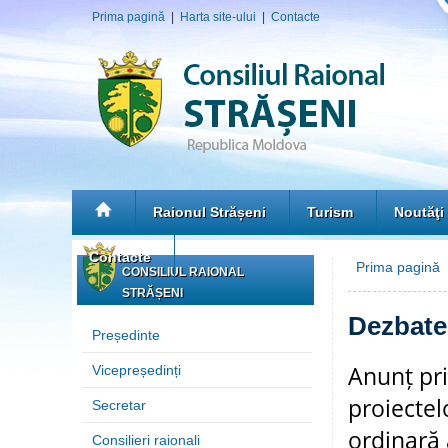
Prima pagină
|
Harta site-ului
|
Contacte
Raionul Strășeni
Turism
Noutăţi
Contacte
Prima pagină
CONSILIUL RAIONAL
STRĂȘENI
Dezbate
Președinte
Anunț pri
Vicepreședinți
proiectel
Secretar
ordinară 
Consilieri raionali