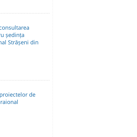
 consultarea
ru ședința
nal Strășeni din
proiectelor de
 raional