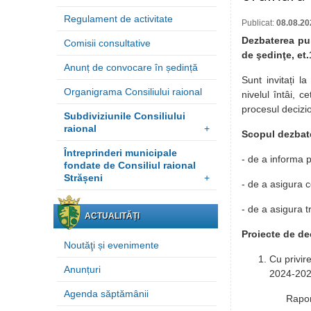
Regulament de activitate
Publicat:
08.08.20
Dezbaterea pub
Comisii consultative
de şedinţe, et.
Anunț de convocare în ședință
Sunt invitați la
Organigrama Consiliului raional
nivelul întâi, c
procesul decizio
Subdiviziunile Consiliului
raional
+
Scopul dezba
Întreprinderi municipale
- de a informa p
fondate de Consiliul raional
Strășeni
+
- de a asigura ce
- de a asigura t
ACTUALITĂȚI
Proiecte de de
Noutăţi și evenimente
Cu privire
Anunțuri
2024-20
Agenda săptămânii
Raportor: Cac