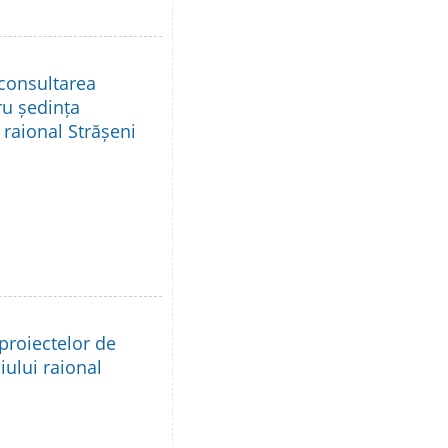
 consultarea
ru ședința
 raional Strășeni
proiectelor de
iului raional