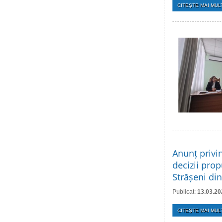
CITEŞTE MAI MULT
Anunț privi
decizii prop
Strășeni di
Publicat:
13.03.20
CITEŞTE MAI MULT