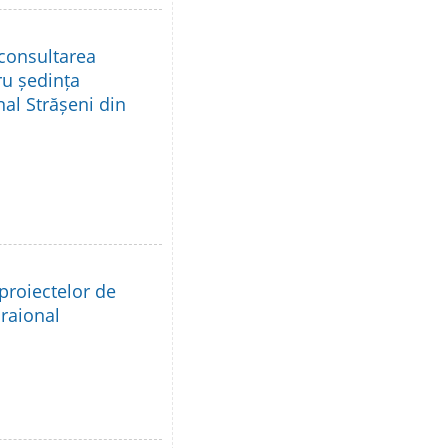
 consultarea
ru ședința
nal Strășeni din
proiectelor de
 raional