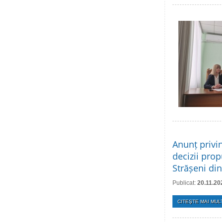
Anunț privi
decizii prop
Strășeni di
Publicat:
20.11.20
CITEŞTE MAI MULT