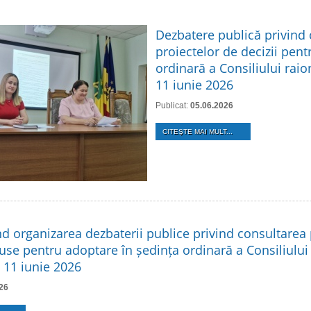
Dezbatere publică privind
proiectelor de decizii pent
ordinară a Consiliului raio
11 iunie 2026
Publicat:
05.06.2026
CITEŞTE MAI MULT...
nd organizarea dezbaterii publice privind consultarea 
use pentru adoptare în ședința ordinară a Consiliului
n 11 iunie 2026
26