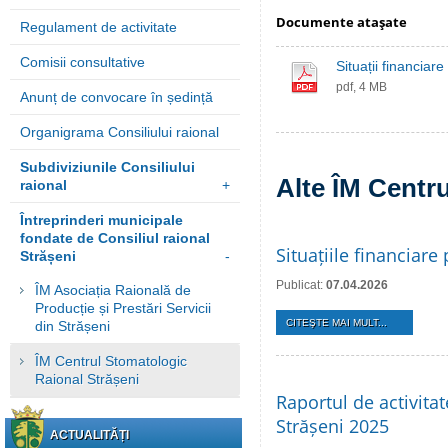
Documente ataşate
Regulament de activitate
Comisii consultative
Situații financiar
pdf, 4 MB
Anunț de convocare în ședință
Organigrama Consiliului raional
Subdiviziunile Consiliului
Alte ÎM Centr
raional
+
Întreprinderi municipale
fondate de Consiliul raional
Situațiile financiar
Strășeni
-
Publicat:
07.04.2026
ÎM Asociația Raională de
Producție și Prestări Servicii
CITEŞTE MAI MULT...
din Strășeni
ÎM Centrul Stomatologic
Raional Strășeni
Raportul de activita
Strășeni 2025
ACTUALITĂȚI