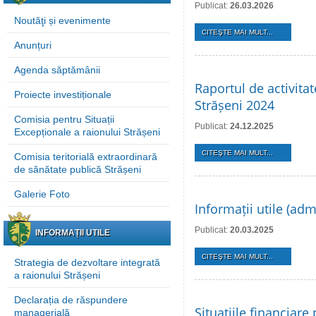
Publicat:
26.03.2026
Noutăţi și evenimente
CITEŞTE MAI MULT...
Anunțuri
Agenda săptămânii
Raportul de activita
Proiecte investiționale
Strășeni 2024
Comisia pentru Situații
Publicat:
24.12.2025
Excepționale a raionului Strășeni
CITEŞTE MAI MULT...
Comisia teritorială extraordinară
de sănătate publică Strășeni
Galerie Foto
Informații utile (adm
Publicat:
20.03.2025
INFORMAȚII UTILE
CITEŞTE MAI MULT...
Strategia de dezvoltare integrată
a raionului Strășeni
Declarația de răspundere
Situațiile financiar
managerială