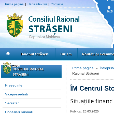
Prima pagină
|
Harta site-ului
|
Contacte
Raionul Strășeni
Turism
Noutăţi și evenim
Contacte
Prima pagină
»
Întreprin
CONSILIUL RAIONAL
Raional Strășeni
STRĂȘENI
Președinte
ÎM Centrul St
Vicepreședinți
Situațiile finan
Secretar
Publicat:
20.03.2025
Consilieri raionali