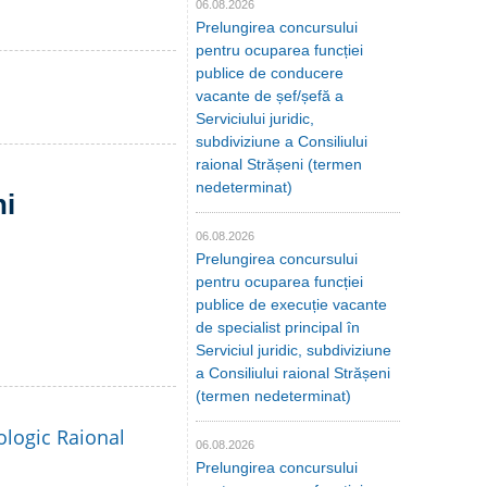
06.08.2026
Prelungirea concursului
pentru ocuparea funcției
publice de conducere
vacante de șef/șefă a
Serviciului juridic,
subdiviziune a Consiliului
raional Strășeni (termen
nedeterminat)
ni
06.08.2026
Prelungirea concursului
pentru ocuparea funcției
publice de execuție vacante
de specialist principal în
Serviciul juridic, subdiviziune
a Consiliului raional Strășeni
(termen nedeterminat)
ologic Raional
06.08.2026
Prelungirea concursului