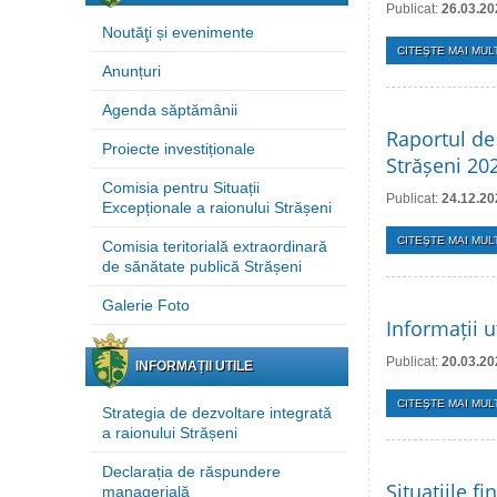
Publicat:
26.03.20
Noutăţi și evenimente
CITEŞTE MAI MULT
Anunțuri
Agenda săptămânii
Raportul de 
Proiecte investiționale
Strășeni 20
Comisia pentru Situații
Publicat:
24.12.20
Excepționale a raionului Strășeni
CITEŞTE MAI MULT
Comisia teritorială extraordinară
de sănătate publică Strășeni
Galerie Foto
Informații u
Publicat:
20.03.20
INFORMAȚII UTILE
CITEŞTE MAI MULT
Strategia de dezvoltare integrată
a raionului Strășeni
Declarația de răspundere
Situațiile f
managerială