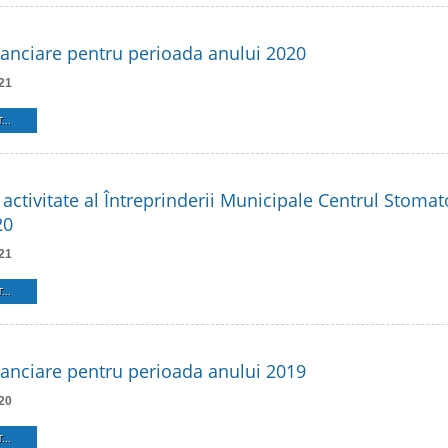
inanciare pentru perioada anului 2020
21
...
activitate al Întreprinderii Municipale Centrul Stomat
20
21
...
inanciare pentru perioada anului 2019
20
...