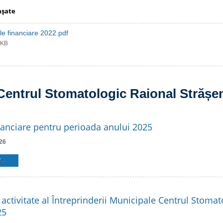
aşate
iile financiare 2022.pdf
 KB
Centrul Stomatologic Raional Strășe
inanciare pentru perioada anului 2025
26
...
activitate al Întreprinderii Municipale Centrul Stomat
25