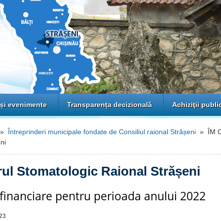
 și evenimente
Transparența decizională
Achiziţii publi
»
Întreprinderi municipale fondate de Consiliul raional Strășeni
» ÎM Ce
ni
rul Stomatologic Raional Strășeni
e financiare pentru perioada anului 2022
23