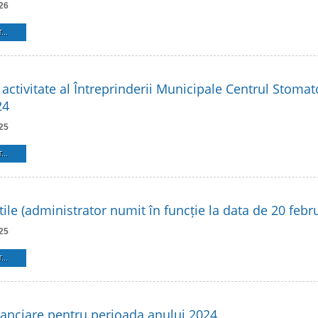
26
...
activitate al Întreprinderii Municipale Centrul Stomat
24
25
...
tile (administrator numit în funcție la data de 20 febr
25
...
inanciare pentru perioada anului 2024