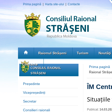
Prima pagină
|
Harta site-ului
|
Contacte
Raionul Strășeni
Turism
Noutăţi
Contacte
Prima pagină
CONSILIUL RAIONAL
Raional Strășe
STRĂȘENI
Președinte
ÎM Cent
Vicepreședinți
Situațiil
Secretar
Publicat:
14.03.20
Consilieri raionali