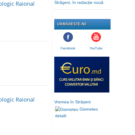
ologic Raional
Străşeni, în redacție nouă
URMĂREȘTE-NE
Facebook
YouTube
ologic Raional
Vremea în Strășeni
Gismeteo
detalii