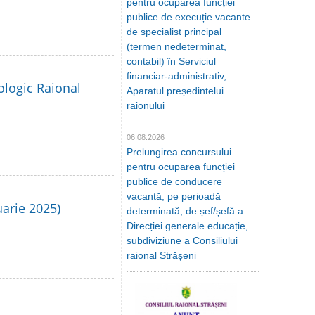
pentru ocuparea funcției
publice de execuție vacante
de specialist principal
(termen nedeterminat,
contabil) în Serviciul
financiar-administrativ,
ologic Raional
Aparatul președintelui
raionului
06.08.2026
Prelungirea concursului
pentru ocuparea funcției
publice de conducere
vacantă, pe perioadă
uarie 2025)
determinată, de șef/șefă a
Direcției generale educație,
subdiviziune a Consiliului
raional Strășeni