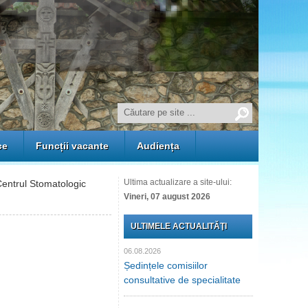
ce
Funcții vacante
Audiența
Ultima actualizare a site-ului:
ntrul Stomatologic
Vineri, 07 august 2026
ULTIMELE ACTUALITĂŢI
06.08.2026
Ședințele comisiilor
consultative de specialitate