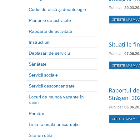
Publicat:
20.03.20
Codul de etică și deontologie
Planurile de activitate
CITEŞTE MAI MULT
Rapoarte de activitate
Instrucțiuni
Situațiile f
Deplasări de serviciu
Publicat:
07.06.20
Sănătate
CITEŞTE MAI MULT
Servicii sociale
Servicii desconcentrate
Raportul de 
Strășeni 20
Locuri de muncă vacante în
raion
Publicat:
06.06.20
Primării
CITEŞTE MAI MULT
Linia raională anticorupție
Site-uri utile