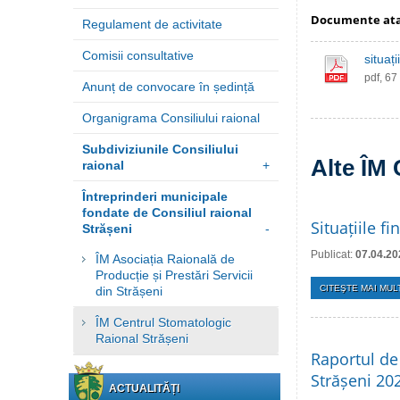
Documente at
Regulament de activitate
Comisii consultative
situaț
pdf, 67
Anunț de convocare în ședință
Organigrama Consiliului raional
Subdiviziunile Consiliului
Alte ÎM 
raional
+
Întreprinderi municipale
fondate de Consiliul raional
Situațiile f
Strășeni
-
Publicat:
07.04.20
ÎM Asociația Raională de
Producție și Prestări Servicii
CITEŞTE MAI MULT
din Strășeni
ÎM Centrul Stomatologic
Raional Strășeni
Raportul de 
Strășeni 20
ACTUALITĂȚI