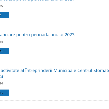
25
...
inanciare pentru perioada anului 2023
24
...
activitate al Întreprinderii Municipale Centrul Stomat
23
24
...