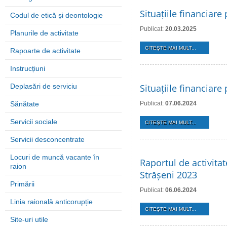
Situațiile financiar
Codul de etică și deontologie
Publicat:
20.03.2025
Planurile de activitate
CITEŞTE MAI MULT...
Rapoarte de activitate
Instrucțiuni
Deplasări de serviciu
Situațiile financiar
Sănătate
Publicat:
07.06.2024
Servicii sociale
CITEŞTE MAI MULT...
Servicii desconcentrate
Locuri de muncă vacante în
Raportul de activita
raion
Strășeni 2023
Primării
Publicat:
06.06.2024
Linia raională anticorupție
CITEŞTE MAI MULT...
Site-uri utile