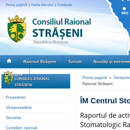
Prima pagină
|
Harta site-ului
|
Contacte
Raionul Strășeni
Turism
Noutăţi și evenim
Contacte
Prima pagină
»
Întreprin
CONSILIUL RAIONAL
Raional Strășeni
STRĂȘENI
Președinte
ÎM Centrul St
Vicepreședinți
Raportul de acti
Secretar
Stomatologic Ra
Consilieri raionali