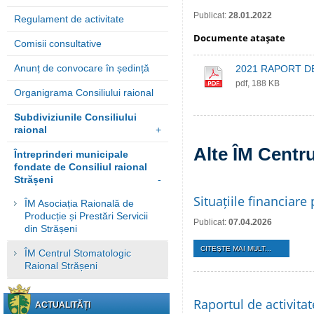
Publicat:
28.01.2022
Regulament de activitate
Documente ataşate
Comisii consultative
Anunț de convocare în ședință
2021 RAPORT DE
pdf, 188 KB
Organigrama Consiliului raional
Subdiviziunile Consiliului
raional
+
Alte ÎM Centr
Întreprinderi municipale
fondate de Consiliul raional
Strășeni
-
Situațiile financiar
ÎM Asociația Raională de
Producție și Prestări Servicii
Publicat:
07.04.2026
din Strășeni
CITEŞTE MAI MULT...
ÎM Centrul Stomatologic
Raional Strășeni
Raportul de activita
ACTUALITĂȚI