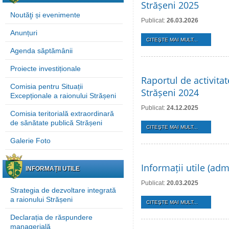
Strășeni 2025
Noutăţi și evenimente
Publicat:
26.03.2026
Anunțuri
CITEŞTE MAI MULT...
Agenda săptămânii
Proiecte investiționale
Raportul de activita
Comisia pentru Situații
Strășeni 2024
Excepționale a raionului Strășeni
Publicat:
24.12.2025
Comisia teritorială extraordinară
de sănătate publică Strășeni
CITEŞTE MAI MULT...
Galerie Foto
Informații utile (adm
INFORMAȚII UTILE
Publicat:
20.03.2025
Strategia de dezvoltare integrată
a raionului Strășeni
CITEŞTE MAI MULT...
Declarația de răspundere
managerială