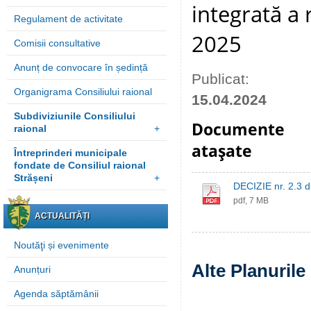
integrată a 
Regulament de activitate
2025
Comisii consultative
Anunț de convocare în ședință
Publicat:
Organigrama Consiliului raional
15.04.2024
Subdiviziunile Consiliului
Documente
raional
+
ataşate
Întreprinderi municipale
fondate de Consiliul raional
Strășeni
+
DECIZIE nr. 2.3 
pdf, 7 MB
ACTUALITĂȚI
Noutăţi și evenimente
Alte Planurile 
Anunțuri
Agenda săptămânii