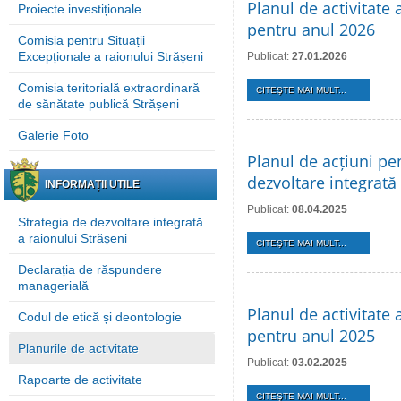
Planul de activitate 
Proiecte investiționale
pentru anul 2026
Comisia pentru Situații
Excepționale a raionului Strășeni
Publicat:
27.01.2026
Comisia teritorială extraordinară
CITEŞTE MAI MULT...
de sănătate publică Strășeni
Galerie Foto
Planul de acțiuni pe
dezvoltare integrată
INFORMAȚII UTILE
Publicat:
08.04.2025
Strategia de dezvoltare integrată
a raionului Strășeni
CITEŞTE MAI MULT...
Declarația de răspundere
managerială
Planul de activitate 
Codul de etică și deontologie
pentru anul 2025
Planurile de activitate
Publicat:
03.02.2025
Rapoarte de activitate
CITEŞTE MAI MULT...