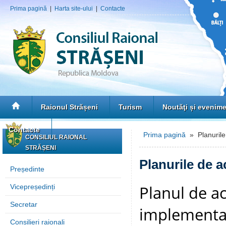
Prima pagină
|
Harta site-ului
|
Contacte
Raionul Strășeni
Turism
Noutăţi și evenim
Contacte
Prima pagină
» Planurile 
CONSILIUL RAIONAL
STRĂȘENI
Planurile de ac
Președinte
Planul de a
Vicepreședinți
Secretar
implementar
Consilieri raionali