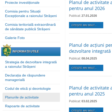
Planul de activitate 
Proiecte investiționale
pentru anul 2026
Comisia pentru Situații
Excepționale a raionului Strășeni
Publicat:
27.01.2026
Comisia teritorială extraordinară
CITEŞTE MAI MULT...
de sănătate publică Strășeni
Galerie Foto
Planul de acțiuni pe
dezvoltare integrată
INFORMAȚII UTILE
Publicat:
08.04.2025
Strategia de dezvoltare integrată
a raionului Strășeni
CITEŞTE MAI MULT...
Declarația de răspundere
managerială
Planul de activitate 
Codul de etică și deontologie
pentru anul 2025
Planurile de activitate
Publicat:
03.02.2025
Rapoarte de activitate
CITEŞTE MAI MULT...