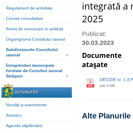
integrată a 
Regulament de activitate
2025
Comisii consultative
Anunț de convocare în ședință
Publicat:
Organigrama Consiliului raional
30.03.2023
Subdiviziunile Consiliului
Documente
raional
+
ataşate
Întreprinderi municipale
fondate de Consiliul raional
Strășeni
+
DECIZIE nr. 1.3.
pdf, 9 MB
ACTUALITĂȚI
Noutăţi și evenimente
Alte Planurile 
Anunțuri
Agenda săptămânii