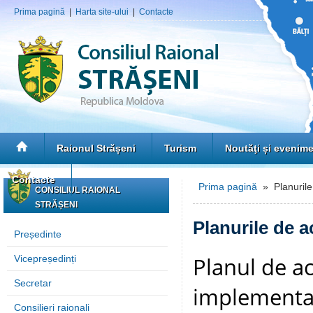
Prima pagină
|
Harta site-ului
|
Contacte
Raionul Strășeni
Turism
Noutăţi și evenim
Contacte
Prima pagină
» Planurile 
CONSILIUL RAIONAL
STRĂȘENI
Planurile de ac
Președinte
Planul de a
Vicepreședinți
Secretar
implementar
Consilieri raionali