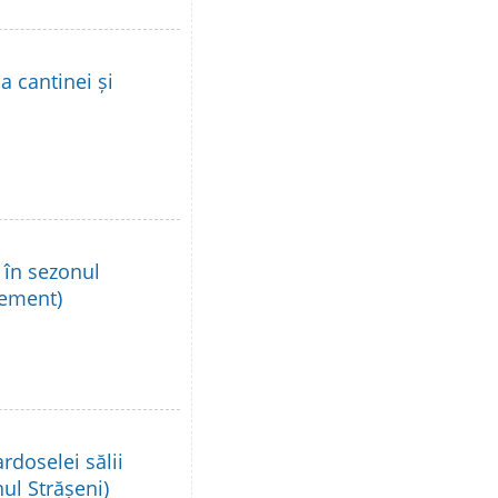
a cantinei și
r în sezonul
rement)
rdoselei sălii
nul Strășeni)