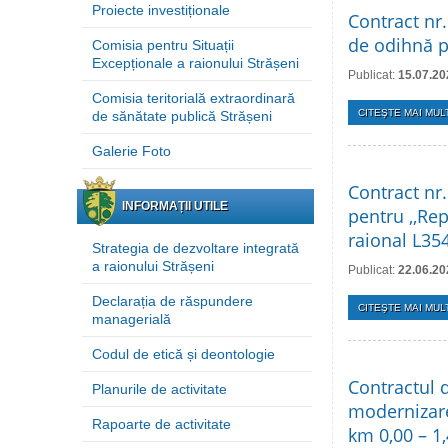
Proiecte investiționale
Contract nr.
de odihnă pe
Comisia pentru Situații
Excepționale a raionului Strășeni
Publicat:
15.07.20
Comisia teritorială extraordinară
CITEŞTE MAI MULT
de sănătate publică Strășeni
Galerie Foto
Contract nr
INFORMAȚII UTILE
pentru ,,Re
raional L354
Strategia de dezvoltare integrată
a raionului Strășeni
Publicat:
22.06.20
Declarația de răspundere
CITEŞTE MAI MULT
managerială
Codul de etică și deontologie
Contractul d
Planurile de activitate
modernizare
Rapoarte de activitate
km 0,00 – 1,