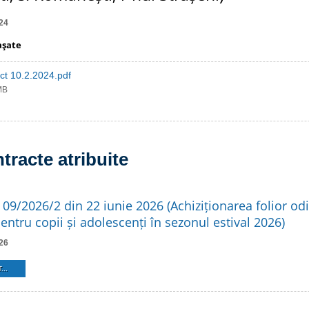
24
aşate
ct 10.2.2024.pdf
MB
tracte atribuite
 09/2026/2 din 22 iunie 2026 (Achiziționarea folior od
ntru copii și adolescenți în sezonul estival 2026)
26
...