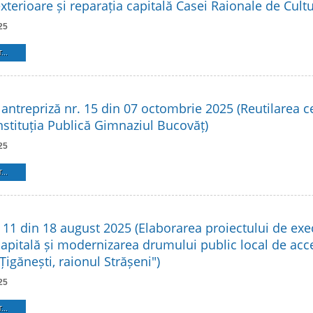
exterioare și reparația capitală Casei Raionale de Cult
25
...
antrepriză nr. 15 din 07 octombrie 2025 (Reutilarea c
nstituția Publică Gimnaziul Bucovăț)
25
...
. 11 din 18 august 2025 (Elaborarea proiectului de exe
capitală și modernizarea drumului public local de acc
igănești, raionul Strășeni")
25
...