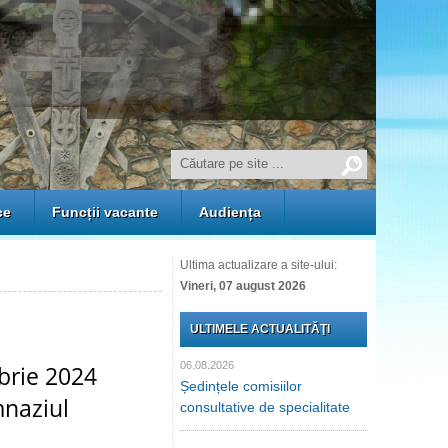
ce
Funcții vacante
Audiența
Ultima actualizare a site-ului:
Vineri, 07 august 2026
ULTIMELE ACTUALITĂŢI
06.08.2026
brie 2024
Ședințele comisiilor
mnaziul
consultative de specialitate