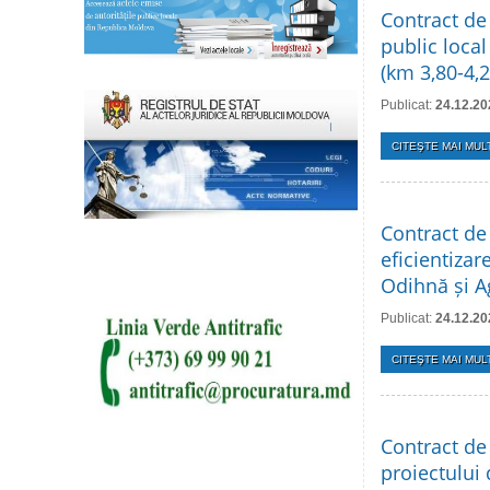
Contract de
public local
(km 3,80-4,2
Publicat:
24.12.20
CITEŞTE MAI MULT
Contract de
eficientizar
Odihnă și A
Publicat:
24.12.20
CITEŞTE MAI MULT
Contract de
proiectului 