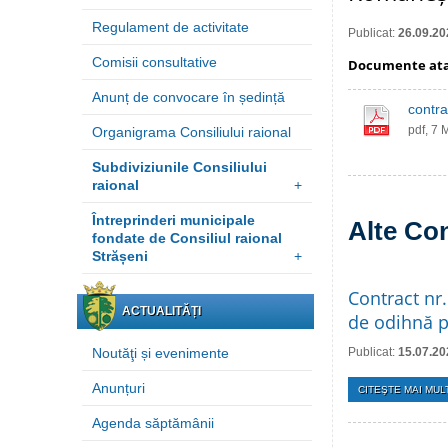
Regulament de activitate
Publicat:
26.09.20
Comisii consultative
Documente at
Anunț de convocare în ședință
contra
pdf, 7 
Organigrama Consiliului raional
Subdiviziunile Consiliului
raional
+
Întreprinderi municipale
Alte Con
fondate de Consiliul raional
Strășeni
+
Contract nr.
ACTUALITĂȚI
de odihnă pe
Noutăţi și evenimente
Publicat:
15.07.20
Anunțuri
CITEŞTE MAI MULT
Agenda săptămânii