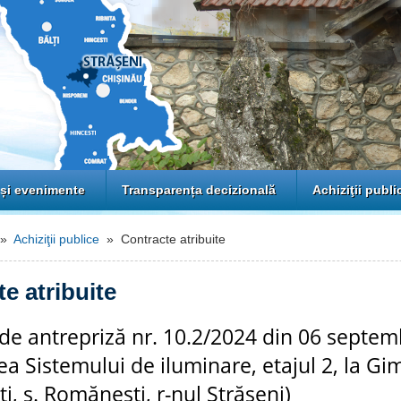
 și evenimente
Transparența decizională
Achiziţii publi
»
Achiziţii publice
» Contracte atribuite
e atribuite
de antrepriză nr. 10.2/2024 din 06 septem
a Sistemului de iluminare, etajul 2, la Gi
, s. Romănești, r-nul Strășeni)