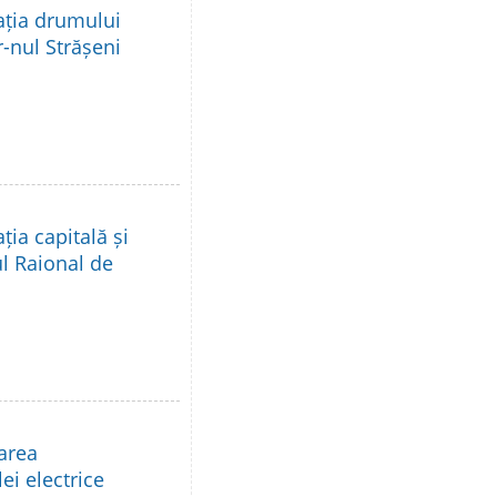
ația drumului
r-nul Strășeni
ia capitală și
ul Raional de
area
ei electrice