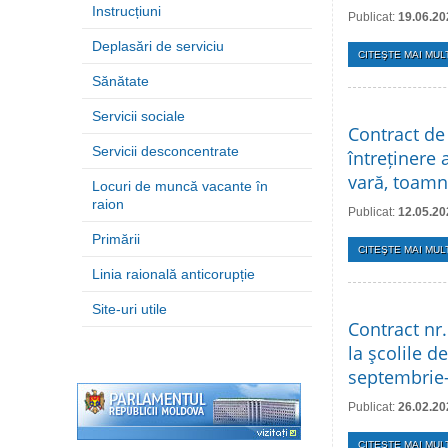
Instrucțiuni
Publicat:
19.06.20
Deplasări de serviciu
CITEŞTE MAI MULT
Sănătate
Servicii sociale
Contract de 
Servicii desconcentrate
întreținere 
vară, toamn
Locuri de muncă vacante în
raion
Publicat:
12.05.20
Primării
CITEŞTE MAI MULT
Linia raională anticorupție
Site-uri utile
Contract nr.
la şcolile d
septembrie
Publicat:
26.02.20
CITEŞTE MAI MULT