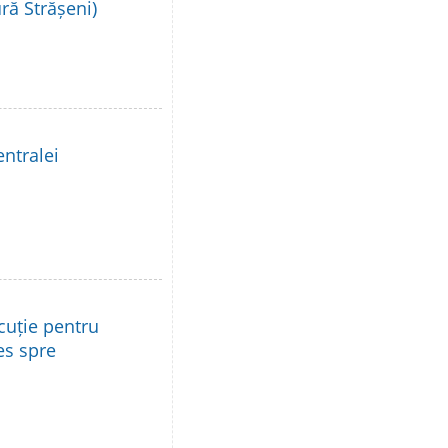
ură Strășeni)
entralei
cuție pentru
es spre