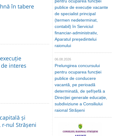
pentru ocuparea funcției
ihnă în tabere
publice de execuție vacante
de specialist principal
(termen nedeterminat,
contabil) în Serviciul
financiar-administrativ,
Aparatul președintelui
raionului
 execuție
06.08.2026
 de interes
Prelungirea concursului
pentru ocuparea funcției
publice de conducere
vacantă, pe perioadă
determinată, de șef/șefă a
Direcției generale educație,
subdiviziune a Consiliului
raional Strășeni
capitală și
 r-nul Strășeni