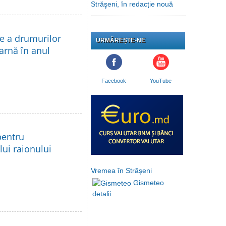
Străşeni, în redacție nouă
re a drumurilor
URMĂREȘTE-NE
iarnă în anul
Facebook
YouTube
pentru
lui raionului
Vremea în Strășeni
Gismeteo
detalii