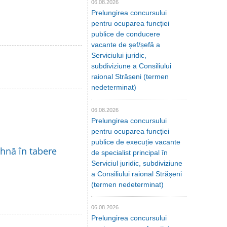
06.08.2026
Prelungirea concursului
pentru ocuparea funcției
publice de conducere
vacante de șef/șefă a
Serviciului juridic,
subdiviziune a Consiliului
raional Strășeni (termen
nedeterminat)
06.08.2026
Prelungirea concursului
pentru ocuparea funcției
publice de execuție vacante
ihnă în tabere
de specialist principal în
Serviciul juridic, subdiviziune
a Consiliului raional Strășeni
(termen nedeterminat)
06.08.2026
Prelungirea concursului