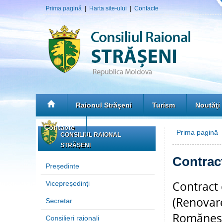
Prima pagină
|
Harta site-ului
|
Contacte
Raionul Strășeni
Turism
Noutăţi
Contacte
Prima pagină
CONSILIUL RAIONAL
STRĂȘENI
Contract
Președinte
Contract 
Vicepreședinți
(Renovare
Secretar
Romănești
Consilieri raionali