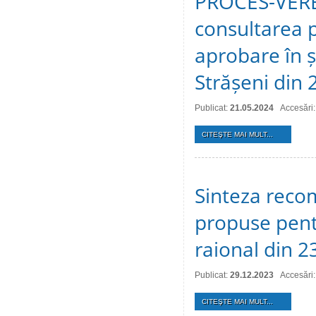
PROCES-VERBA
consultarea p
aprobare în ș
Strășeni din 
Publicat:
21.05.2024
Accesări
CITEŞTE MAI MULT...
Sinteza recom
propuse pentr
raional din 
Publicat:
29.12.2023
Accesări
CITEŞTE MAI MULT...