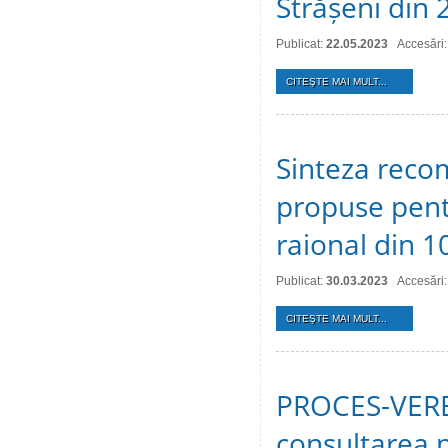
Strășeni din
Publicat:
22.05.2023
Accesări
CITEŞTE MAI MULT...
Sinteza recom
propuse pentr
raional din 1
Publicat:
30.03.2023
Accesări
CITEŞTE MAI MULT...
PROCES-VERBA
consultarea p