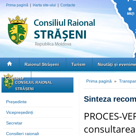
Prima pagină
|
Harta site-ului
|
Contacte
Raionul Strășeni
Turism
Noutăţi și evenim
Contacte
Prima pagină
»
Transpar
CONSILIUL RAIONAL
STRĂȘENI
Sinteza recoma
Președinte
PROCES-VERB
Vicepreședinți
Secretar
consultarea
Consilieri raionali