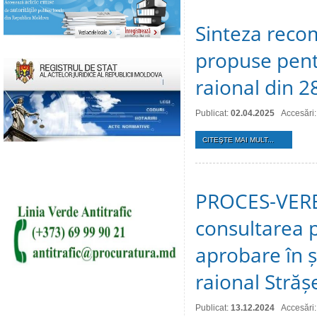
Sinteza recom
propuse pentr
raional din 2
Publicat:
02.04.2025
Accesări
CITEŞTE MAI MULT...
PROCES-VERBA
consultarea p
aprobare în ș
raional Stră
Publicat:
13.12.2024
Accesări