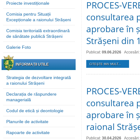
PROCES-VERBA
Proiecte investiționale
consultarea p
Comisia pentru Situații
Excepționale a raionului Strășeni
aprobare în ș
Comisia teritorială extraordinară
de sănătate publică Strășeni
Strășeni din 
Galerie Foto
Publicat:
09.06.2026
Accesări:
INFORMAȚII UTILE
CITEŞTE MAI MULT...
Strategia de dezvoltare integrată
a raionului Strășeni
PROCES-VERBA
Declarația de răspundere
consultarea p
managerială
Codul de etică și deontologie
aprobare în ș
Planurile de activitate
raional Străș
Rapoarte de activitate
Publicat:
30.04.2026
Accesări