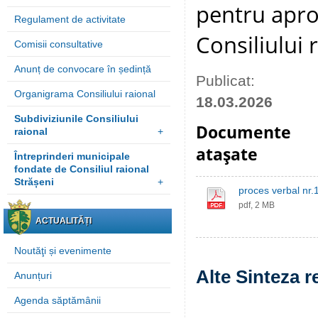
pentru apro
Regulament de activitate
Consiliului 
Comisii consultative
Anunț de convocare în ședință
Publicat:
Organigrama Consiliului raional
18.03.2026
Subdiviziunile Consiliului
Documente
raional
+
ataşate
Întreprinderi municipale
fondate de Consiliul raional
Strășeni
+
proces verbal nr.
pdf, 2 MB
ACTUALITĂȚI
Noutăţi și evenimente
Alte Sinteza r
Anunțuri
Agenda săptămânii