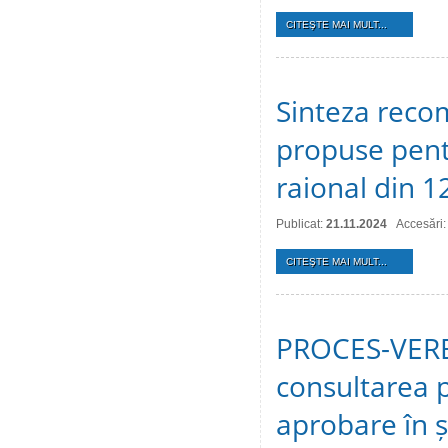
CITEŞTE MAI MULT...
Sinteza recom
propuse pentr
raional din 
Publicat:
21.11.2024
Accesări:
CITEŞTE MAI MULT...
PROCES-VERBA
consultarea p
aprobare în ș