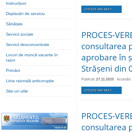
Instrucțiuni
CITEŞTE MAI MULT...
Deplasări de serviciu
Sănătate
PROCES-VERBA
Servicii sociale
consultarea p
Servicii desconcentrate
aprobare în ș
Locuri de muncă vacante în
raion
Strășeni din
Primării
Publicat:
27.11.2025
Accesări:
Linia raională anticorupție
Site-uri utile
CITEŞTE MAI MULT...
PROCES-VERBA
consultarea p