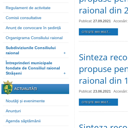
raional din
Regulament de activitate
Comisii consultative
Publicat:
27.09.2021
Accesări:
Anunț de convocare în ședință
CITEŞTE MAI MULT...
Organigrama Consiliului raional
Subdiviziunile Consiliului
raional
+
Sinteza reco
Întreprinderi municipale
propuse pent
fondate de Consiliul raional
Strășeni
+
raional din 
ACTUALITĂȚI
Publicat:
23.06.2021
Accesări
Noutăţi și evenimente
CITEŞTE MAI MULT...
Anunțuri
Agenda săptămânii
Sinteza reco