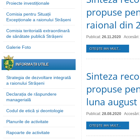
Proiecte investiționale
propuse pent
Comisia pentru Situații
Excepționale a raionului Strășeni
raional din
Comisia teritorială extraordinară
de sănătate publică Strășeni
Publicat:
26.11.2020
Accesări
Galerie Foto
CITEŞTE MAI MULT...
INFORMAȚII UTILE
Sinteza reco
Strategia de dezvoltare integrată
a raionului Strășeni
propuse pent
Declarația de răspundere
luna august
managerială
Codul de etică și deontologie
Publicat:
28.08.2020
Accesări
Planurile de activitate
CITEŞTE MAI MULT...
Rapoarte de activitate