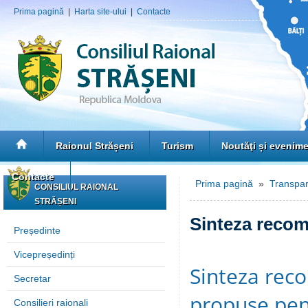
Prima pagină
|
Harta site-ului
|
Contacte
Raionul Strășeni
Turism
Noutăţi și evenim
Contacte
Prima pagină
»
Transpar
CONSILIUL RAIONAL
STRĂȘENI
Sinteza recoma
Președinte
Vicepreședinți
Sinteza reco
Secretar
propuse pent
Consilieri raionali