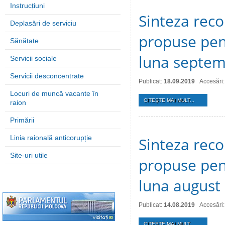
Instrucțiuni
Sinteza reco
Deplasări de serviciu
propuse pent
Sănătate
luna septem
Servicii sociale
Servicii desconcentrate
Publicat:
18.09.2019
Accesări
Locuri de muncă vacante în
CITEŞTE MAI MULT...
raion
Primării
Linia raională anticorupție
Sinteza reco
Site-uri utile
propuse pent
luna august
Publicat:
14.08.2019
Accesări
CITEŞTE MAI MULT...