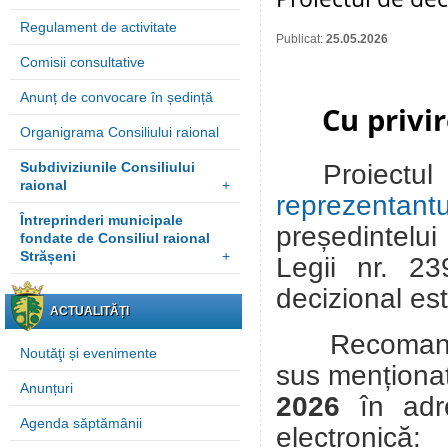
Regulament de activitate
Publicat:
25.05.2026
Comisii consultative
Anunț de convocare în ședință
Cu privi
Organigrama Consiliului raional
Proiectul
Subdiviziunile Consiliului
raional
+
reprezentantu
Întreprinderi municipale
președintelui 
fondate de Consiliul raional
Strășeni
+
Legii nr. 23
decizional es
ACTUALITĂȚI
Recomandări
Noutăţi și evenimente
sus menționat
Anunțuri
2026
în adr
Agenda săptămânii
electronică