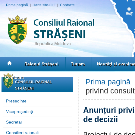
Prima pagină
|
Harta site-ului
|
Contacte
Raionul Strășeni
Turism
Noutăţi și evenim
Contacte
Prima pagină
CONSILIUL RAIONAL
STRĂȘENI
privind consult
Președinte
Anunțuri privi
Vicepreședinți
de decizii
Secretar
Proiectul de de
Consilieri raionali