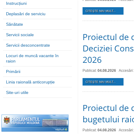
Instrucțiuni
CITEŞTE MAI MULT...
Deplasări de serviciu
Sănătate
Proiectul de 
Servicii sociale
Deciziei Consi
Servicii desconcentrate
Locuri de muncă vacante în
2026
raion
Publicat:
04.08.2026
Accesări:
Primării
Linia raională anticorupție
CITEŞTE MAI MULT...
Site-uri utile
Proiectul de 
bugetului ra
Publicat:
04.08.2026
Accesări: