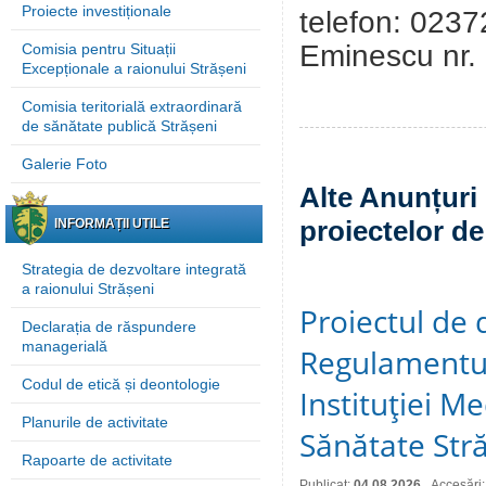
Proiecte investiționale
telefon: 0237
Eminescu nr. 
Comisia pentru Situații
Excepționale a raionului Strășeni
Comisia teritorială extraordinară
de sănătate publică Strășeni
Galerie Foto
Alte Anunțuri 
proiectelor de
INFORMAȚII UTILE
Strategia de dezvoltare integrată
a raionului Strășeni
Proiectul de 
Declarația de răspundere
managerială
Regulamentul
Codul de etică și deontologie
Instituţiei M
Planurile de activitate
Sănătate Stră
Rapoarte de activitate
Publicat:
04.08.2026
Accesări: