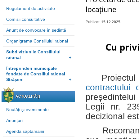
locațiune
Regulament de activitate
Comisii consultative
Publicat:
15.12.2025
Anunț de convocare în ședință
Organigrama Consiliului raional
Cu priv
Subdiviziunile Consiliului
raional
+
Întreprinderi municipale
fondate de Consiliul raional
Proiectu
Strășeni
+
contractului 
președintelui 
ACTUALITĂȚI
Legii nr. 23
Noutăţi și evenimente
decizional es
Anunțuri
Recomandări
Agenda săptămânii