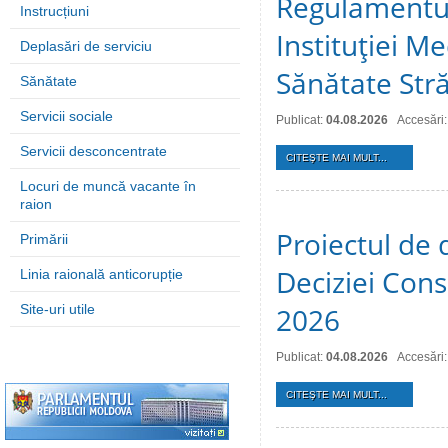
Regulamentul
Instrucțiuni
Instituţiei M
Deplasări de serviciu
Sănătate Stră
Sănătate
Servicii sociale
Publicat:
04.08.2026
Accesări:
Servicii desconcentrate
CITEŞTE MAI MULT...
Locuri de muncă vacante în
raion
Proiectul de 
Primării
Deciziei Consi
Linia raională anticorupție
Site-uri utile
2026
Publicat:
04.08.2026
Accesări:
CITEŞTE MAI MULT...