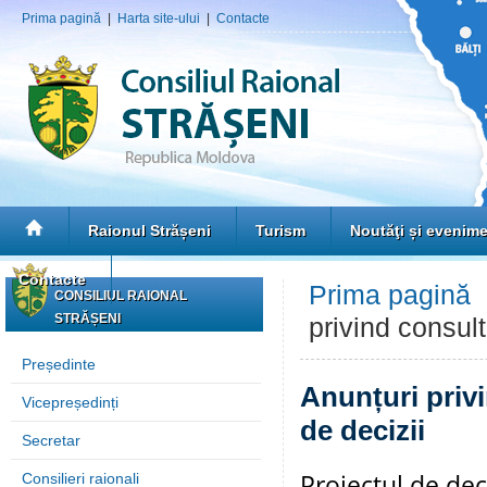
Prima pagină
|
Harta site-ului
|
Contacte
Raionul Strășeni
Turism
Noutăţi și evenim
Contacte
Prima pagină
CONSILIUL RAIONAL
STRĂȘENI
privind consult
Președinte
Anunțuri privi
Vicepreședinți
de decizii
Secretar
Proiectul de dec
Consilieri raionali