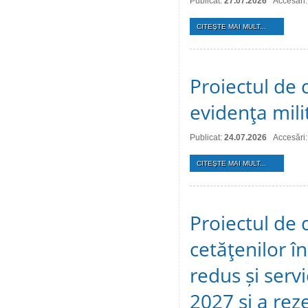
Publicat:
27.07.2026
Accesări:
CITEŞTE MAI MULT...
Proiectul de d
evidenţa mili
Publicat:
24.07.2026
Accesări:
CITEŞTE MAI MULT...
Proiectul de 
cetăţenilor î
redus și serv
2027 și a reze