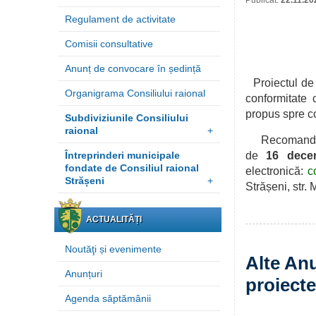
Publicat:
22.11.20
Regulament de activitate
Comisii consultative
Anunț de convocare în ședință
Proiectul de
Organigrama Consiliului raional
conformitate 
propus spre
co
Subdiviziunile Consiliului
raional
+
Recomandările
Întreprinderi municipale
de
16 dece
fondate de Consiliul raional
electronică:
c
Strășeni
+
Strășeni, str.
ACTUALITĂȚI
Noutăţi și evenimente
Alte Anu
Anunțuri
proiecte
Agenda săptămânii