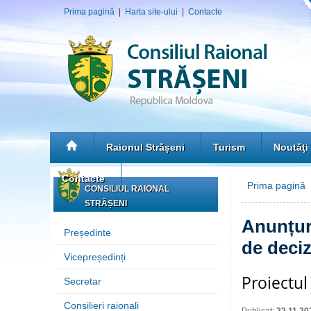
Prima pagină
|
Harta site-ului
|
Contacte
Raionul Strășeni
Turism
Noutăţi
Contacte
Prima pagină
CONSILIUL RAIONAL
STRĂȘENI
Anunțuri
Președinte
de deciz
Vicepreședinți
Proiectul
Secretar
Consilieri raionali