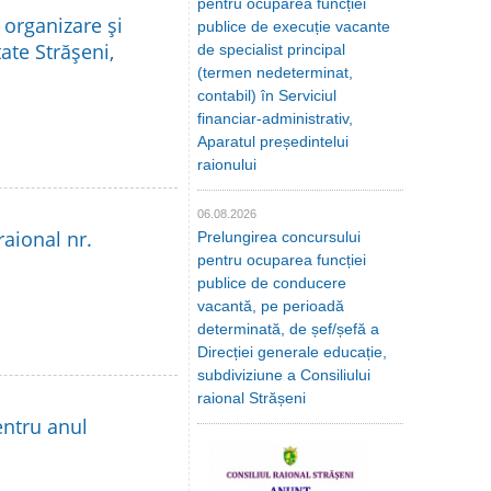
pentru ocuparea funcției
 organizare şi
publice de execuție vacante
ate Străşeni,
de specialist principal
(termen nedeterminat,
contabil) în Serviciul
financiar-administrativ,
Aparatul președintelui
raionului
06.08.2026
raional nr.
Prelungirea concursului
pentru ocuparea funcției
publice de conducere
vacantă, pe perioadă
determinată, de șef/șefă a
Direcției generale educație,
subdiviziune a Consiliului
raional Strășeni
entru anul