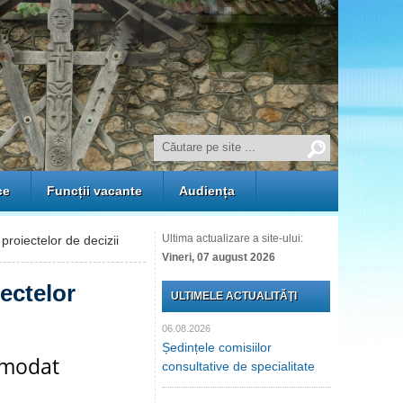
ce
Funcții vacante
Audiența
Ultima actualizare a site-ului:
proiectelor de decizii
Vineri, 07 august 2026
iectelor
ULTIMELE ACTUALITĂŢI
06.08.2026
Ședințele comisiilor
comodat
consultative de specialitate