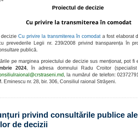
24
Proiectul de decizie
Cu privire la transmiterea în comodat
 decizie
Cu privire la transmiterea în comodat
a fost elaborat
cu prevederile Legii nr. 239/2008 privind transparența în pr
nsultare publică.
 pe marginea proiectului de decizie sus menționat, pot fi 
mbrie 2024
, în adresa domnului Radu Croitor (specialist 
onsiliulraional@crstraseni.md
, la numărul de telefon: 0237279
 M. Eminescu nr. 28, bir. 306,
Consiliul raional Străşeni
.
nțuri privind consultările publice ale
lor de decizii