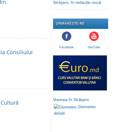
din
Străşeni, în redacție nouă
URMĂREȘTE-NE
Facebook
YouTube
ia Consiliului
Vremea în Strășeni
 Cultură
Gismeteo
detalii