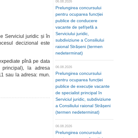
06.08.2026
Prelungirea concursului
pentru ocuparea funcției
publice de conducere
vacante de șef/șefă a
Serviciului juridic,
 de
Serviciul juridic și î
n
subdiviziune a Consiliului
ocesul decizional este
raional Strășeni (termen
nedeterminat)
expediate pînă pe data
06.08.2026
principal), la adresa
Prelungirea concursului
11 sau la
adresa: mun.
pentru ocuparea funcției
publice de execuție vacante
de specialist principal în
Serviciul juridic, subdiviziune
a Consiliului raional Strășeni
(termen nedeterminat)
06.08.2026
Prelungirea concursului