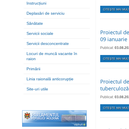
Instrucțiuni
CITEŞTE MAI MULT
Deplasări de serviciu
Sănătate
Proiectul de
Servicii sociale
09 ianuarie
Servicii desconcentrate
Publicat:
03.08.20
Locuri de muncă vacante în
raion
CITEŞTE MAI MULT
Primării
Linia raională anticorupție
Proiectul d
tuberculoză
Site-uri utile
Publicat:
03.08.20
CITEŞTE MAI MULT