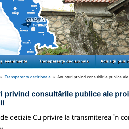
 și evenimente
Transparența decizională
Achiziţii publi
»
Transparența decizională
» Anunțuri privind consultările publice ale 
 privind consultările publice ale pro
ii
 de decizie Cu privire la transmiterea în 