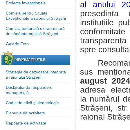
al anului 2
Proiecte investiționale
președinta 
Comisia pentru Situații
Excepționale a raionului Strășeni
instituțiile 
Comisia teritorială extraordinară
conformitate 
de sănătate publică Strășeni
transparenț
Galerie Foto
spre
consultar
INFORMAȚII UTILE
Recomandări
sus mențion
Strategia de dezvoltare integrată
a raionului Strășeni
august 202
Declarația de răspundere
adresa elect
managerială
la numărul d
Codul de etică și deontologie
Strășeni, st
Planurile de activitate
raional Străş
Rapoarte de activitate