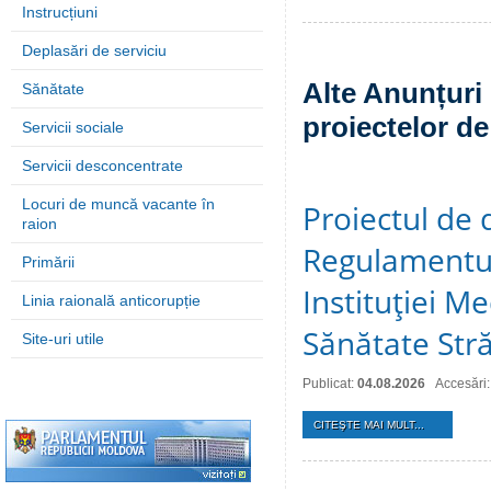
Instrucțiuni
Deplasări de serviciu
Alte Anunțuri 
Sănătate
proiectelor de
Servicii sociale
Servicii desconcentrate
Locuri de muncă vacante în
Proiectul de 
raion
Regulamentul
Primării
Instituţiei M
Linia raională anticorupție
Sănătate Stră
Site-uri utile
Publicat:
04.08.2026
Accesări:
CITEŞTE MAI MULT...