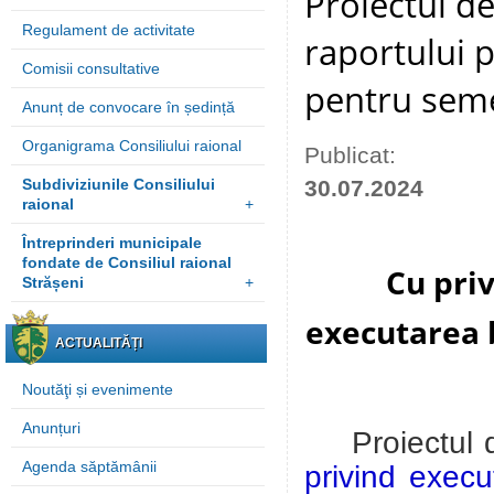
Proiectul de
Regulament de activitate
raportului 
Comisii consultative
pentru seme
Anunț de convocare în ședință
Organigrama Consiliului raional
Publicat:
Subdiviziunile Consiliului
30.07.2024
raional
+
Întreprinderi municipale
fondate de Consiliul raional
Cu priv
Strășeni
+
executarea b
ACTUALITĂȚI
Noutăţi și evenimente
Anunțuri
Proiectul 
Agenda săptămânii
privind execu