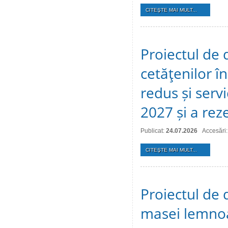
CITEŞTE MAI MULT...
Proiectul de 
cetăţenilor î
redus și serv
2027 și a reze
Publicat:
24.07.2026
Accesări:
CITEŞTE MAI MULT...
Proiectul de 
masei lemno