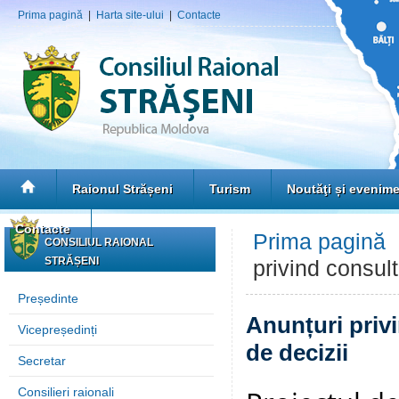
Prima pagină
|
Harta site-ului
|
Contacte
Raionul Strășeni
Turism
Noutăţi și evenim
Contacte
Prima pagină
CONSILIUL RAIONAL
STRĂȘENI
privind consult
Președinte
Anunțuri privi
Vicepreședinți
de decizii
Secretar
Consilieri raionali