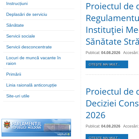
Proiectul de 
Instrucțiuni
Deplasări de serviciu
Regulamentul
Sănătate
Instituţiei M
Servicii sociale
Sănătate Stră
Servicii desconcentrate
Publicat:
04.08.2026
Accesări:
Locuri de muncă vacante în
raion
CITEŞTE MAI MULT...
Primării
Linia raională anticorupție
Proiectul de 
Site-uri utile
Deciziei Consi
2026
Publicat:
04.08.2026
Accesări:
CITEŞTE MAI MULT...