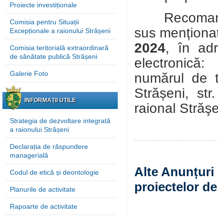
Proiecte investiționale
Recomandări
Comisia pentru Situații
sus menționat
Excepționale a raionului Strășeni
2024
, în a
Comisia teritorială extraordinară
de sănătate publică Strășeni
electronic
Galerie Foto
numărul de 
Strășeni, st
INFORMAȚII UTILE
raional Străş
Strategia de dezvoltare integrată
a raionului Strășeni
Declarația de răspundere
managerială
Alte Anunțuri 
Codul de etică și deontologie
proiectelor de
Planurile de activitate
Rapoarte de activitate