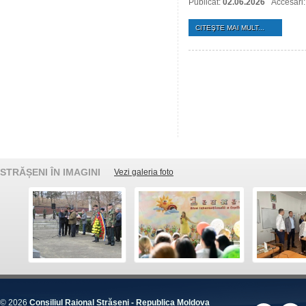
Publicat:
02.06.2026
Accesări
CITEŞTE MAI MULT...
STRĂȘENI ÎN IMAGINI
Vezi galeria foto
© 2026
Consiliul Raional Strășeni - Republica Moldova