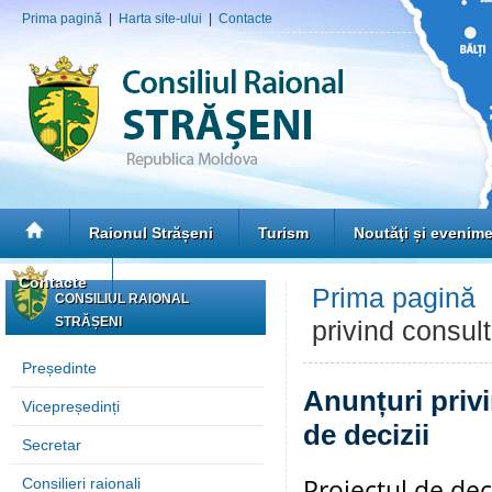
Prima pagină
|
Harta site-ului
|
Contacte
Raionul Strășeni
Turism
Noutăţi și evenim
Contacte
Prima pagină
CONSILIUL RAIONAL
STRĂȘENI
privind consult
Președinte
Anunțuri privi
Vicepreședinți
de decizii
Secretar
Proiectul de dec
Consilieri raionali