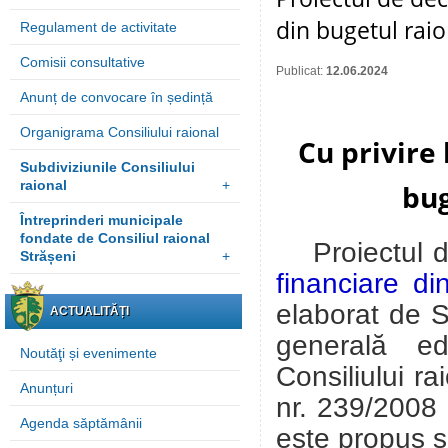
din bugetul rai
Regulament de activitate
Comisii consultative
Publicat:
12.06.2024
Anunț de convocare în ședință
Organigrama Consiliului raional
Cu privire 
Subdiviziunile Consiliului
raional
+
bug
Întreprinderi municipale
fondate de Consiliul raional
Proiectul 
Strășeni
+
financiare di
elaborat de
Se
ACTUALITĂȚI
generală edu
Noutăţi și evenimente
Consiliului ra
Anunțuri
nr. 239/2008 
Agenda săptămânii
este propus 