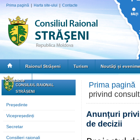
Prima pagină
|
Harta site-ului
|
Contacte
Raionul Strășeni
Turism
Noutăţi și evenim
Contacte
Prima pagină
CONSILIUL RAIONAL
STRĂȘENI
privind consult
Președinte
Anunțuri privi
Vicepreședinți
de decizii
Secretar
Consilieri raionali