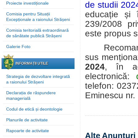
de studii 20
Proiecte investiționale
educație și 
Comisia pentru Situații
Excepționale a raionului Strășeni
239/2008 pri
Comisia teritorială extraordinară
este propus 
de sănătate publică Strășeni
Recomandări
Galerie Foto
sus menționat
INFORMAȚII UTILE
2024
, în a
electronică:
Strategia de dezvoltare integrată
a raionului Strășeni
telefon: 0237
Declarația de răspundere
Eminescu
nr.
managerială
Codul de etică și deontologie
Planurile de activitate
Rapoarte de activitate
Alte Anunțuri 