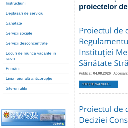
Instrucțiuni
proiectelor de
Deplasări de serviciu
Sănătate
Proiectul de 
Servicii sociale
Regulamentul
Servicii desconcentrate
Instituţiei M
Locuri de muncă vacante în
raion
Sănătate Stră
Primării
Publicat:
04.08.2026
Accesări:
Linia raională anticorupție
CITEŞTE MAI MULT...
Site-uri utile
Proiectul de 
Deciziei Consi