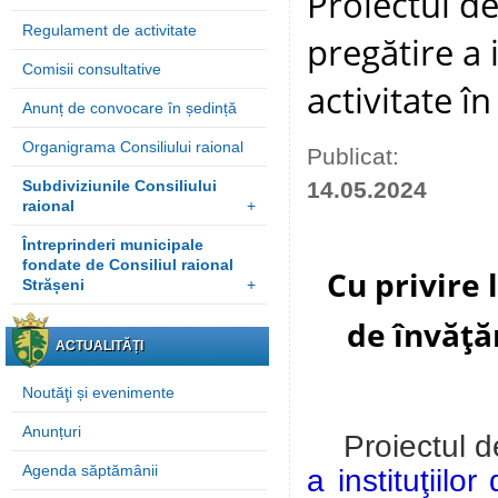
Proiectul de
Regulament de activitate
pregătire a 
Comisii consultative
activitate î
Anunț de convocare în ședință
Organigrama Consiliului raional
Publicat:
Subdiviziunile Consiliului
14.05.2024
raional
+
Întreprinderi municipale
fondate de Consiliul raional
Cu privire 
Strășeni
+
de învăţă
ACTUALITĂȚI
Noutăţi și evenimente
Anunțuri
Proiectul 
Agenda săptămânii
a instituţiilo