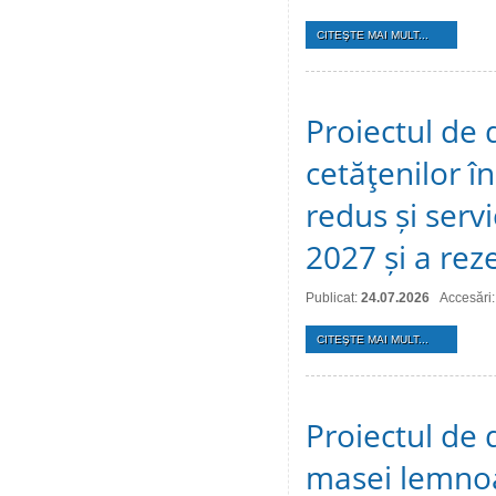
CITEŞTE MAI MULT...
Proiectul de 
cetăţenilor î
redus și serv
2027 și a reze
Publicat:
24.07.2026
Accesări:
CITEŞTE MAI MULT...
Proiectul de 
masei lemno