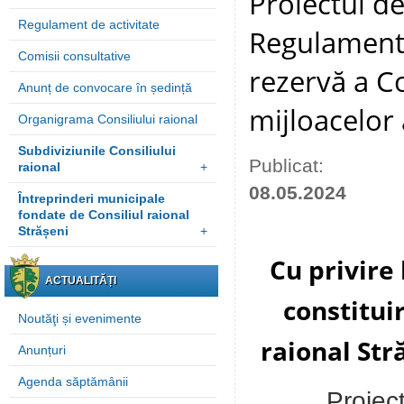
Proiectul de
Regulament de activitate
Regulamentu
Comisii consultative
rezervă a Co
Anunț de convocare în ședință
mijloacelor
Organigrama Consiliului raional
Subdiviziunile Consiliului
Publicat:
raional
+
08.05.2024
Întreprinderi municipale
fondate de Consiliul raional
Strășeni
+
Cu privire
ACTUALITĂȚI
constitui
Noutăţi și evenimente
raional Str
Anunțuri
Agenda săptămânii
Proiec