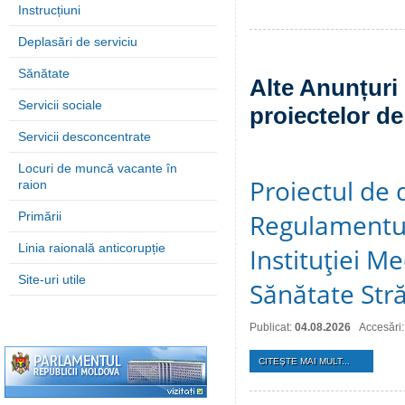
Instrucțiuni
Deplasări de serviciu
Sănătate
Alte Anunțuri 
Servicii sociale
proiectelor de
Servicii desconcentrate
Locuri de muncă vacante în
Proiectul de 
raion
Regulamentul
Primării
Linia raională anticorupție
Instituţiei M
Site-uri utile
Sănătate Stră
Publicat:
04.08.2026
Accesări:
CITEŞTE MAI MULT...