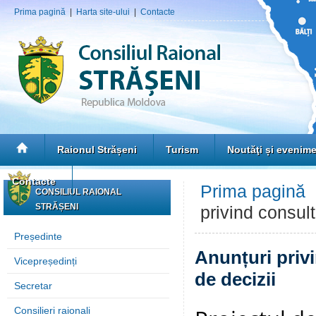
Prima pagină
|
Harta site-ului
|
Contacte
Raionul Strășeni
Turism
Noutăţi și evenim
Contacte
Prima pagină
CONSILIUL RAIONAL
STRĂȘENI
privind consult
Președinte
Anunțuri privi
Vicepreședinți
de decizii
Secretar
Consilieri raionali