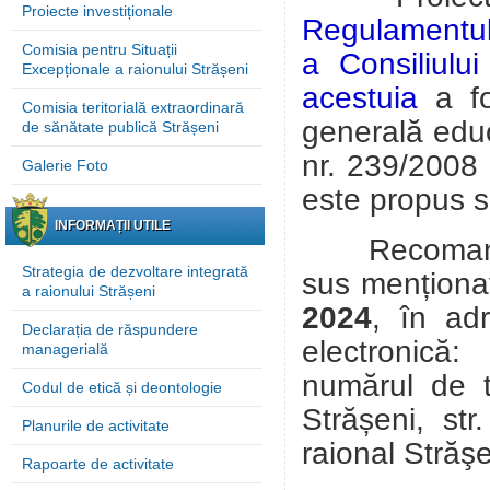
Proiecte investiționale
Regulamentulu
Comisia pentru Situații
a Consiliului
Excepționale a raionului Strășeni
acestuia
a f
Comisia teritorială extraordinară
generală edu
de sănătate publică Strășeni
nr. 239/2008 
Galerie Foto
este propus 
INFORMAȚII UTILE
Recomandări
Strategia de dezvoltare integrată
sus menționat
a raionului Strășeni
2024
, în a
Declarația de răspundere
electronic
managerială
numărul de 
Codul de etică și deontologie
Strășeni, st
Planurile de activitate
raional Străş
Rapoarte de activitate