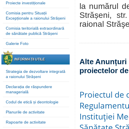
Proiecte investiționale
la numărul d
Strășeni, st
Comisia pentru Situații
Excepționale a raionului Strășeni
raional Străş
Comisia teritorială extraordinară
de sănătate publică Strășeni
Galerie Foto
INFORMAȚII UTILE
Alte Anunțuri 
proiectelor de
Strategia de dezvoltare integrată
a raionului Strășeni
Declarația de răspundere
Proiectul de 
managerială
Codul de etică și deontologie
Regulamentul
Planurile de activitate
Instituţiei M
Rapoarte de activitate
Sănătate Stră