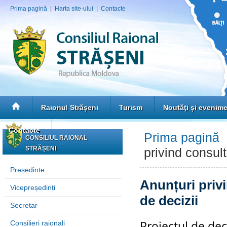
Prima pagină
|
Harta site-ului
|
Contacte
Raionul Strășeni
Turism
Noutăţi și evenim
Contacte
Prima pagină
CONSILIUL RAIONAL
STRĂȘENI
privind consult
Președinte
Anunțuri privi
Vicepreședinți
de decizii
Secretar
Proiectul de dec
Consilieri raionali