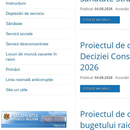
Instrucțiuni
Publicat:
04.08.2026
Accesări:
Deplasări de serviciu
CITEŞTE MAI MULT...
Sănătate
Servicii sociale
Proiectul de 
Servicii desconcentrate
Deciziei Consi
Locuri de muncă vacante în
raion
2026
Primării
Publicat:
04.08.2026
Accesări:
Linia raională anticorupție
CITEŞTE MAI MULT...
Site-uri utile
Proiectul de 
bugetului ra