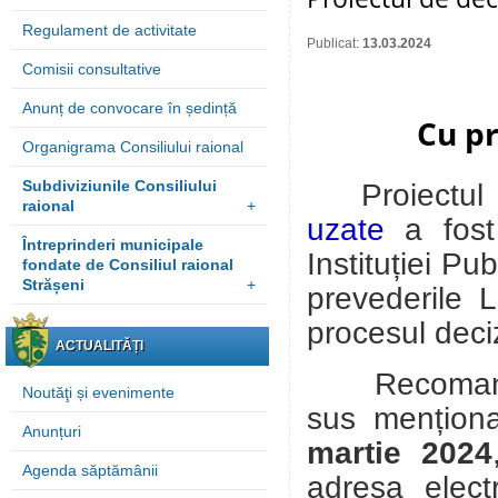
Regulament de activitate
Publicat:
13.03.2024
Comisii consultative
Anunț de convocare în ședință
Cu pr
Organigrama Consiliului raional
Subdiviziunile Consiliului
Proiectul
raional
+
uzate
a fos
Întreprinderi municipale
Instituției P
fondate de Consiliul raional
Strășeni
+
prevederile L
procesul deci
ACTUALITĂȚI
Recomandări
Noutăţi și evenimente
sus mențion
Anunțuri
martie 2024
Agenda săptămânii
adresa elect