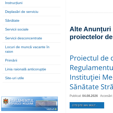
Instrucțiuni
Deplasări de serviciu
Sănătate
Alte Anunțuri 
Servicii sociale
proiectelor de
Servicii desconcentrate
Locuri de muncă vacante în
raion
Proiectul de 
Primării
Regulamentul
Linia raională anticorupție
Instituţiei M
Site-uri utile
Sănătate Stră
Publicat:
04.08.2026
Accesări:
CITEŞTE MAI MULT...