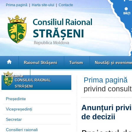
Prima pagină
|
Harta site-ului
|
Contacte
Raionul Strășeni
Turism
Noutăţi și evenim
Contacte
Prima pagină
CONSILIUL RAIONAL
STRĂȘENI
privind consult
Președinte
Anunțuri privi
Vicepreședinți
de decizii
Secretar
Consilieri raionali