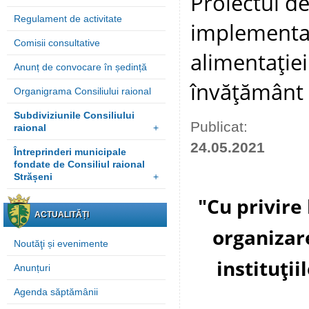
Proiectul de
Regulament de activitate
implementar
Comisii consultative
alimentaţiei 
Anunț de convocare în ședință
învăţământ 
Organigrama Consiliului raional
Subdiviziunile Consiliului
Publicat:
raional
+
24.05.2021
Întreprinderi municipale
fondate de Consiliul raional
Strășeni
+
"
Cu privire
ACTUALITĂȚI
organizare
Noutăţi și evenimente
instituţi
Anunțuri
Agenda săptămânii