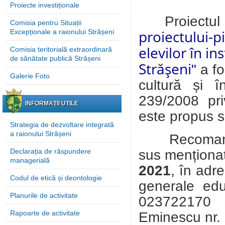
Proiecte investiționale
Proiectu
Comisia pentru Situații
proiectului-pi
Excepționale a raionului Strășeni
elevilor în in
Comisia teritorială extraordinară
de sănătate publică Strășeni
Străşeni
"
a f
Galerie Foto
cultură și î
239/2008 pri
INFORMAȚII UTILE
este propus 
Strategia de dezvoltare integrată
a raionului Strășeni
Recomandări
sus menționat
Declarația de răspundere
managerială
2021
, în adr
Codul de etică și deontologie
generale edu
Planurile de activitate
023722170 s
Rapoarte de activitate
Eminescu
nr.