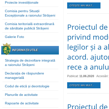
Proiecte investiționale
CITEŞTE MAI MULT...
Comisia pentru Situații
Excepționale a raionului Strășeni
Comisia teritorială extraordinară
Proiectul de
de sănătate publică Strășeni
privind modu
Galerie Foto
legilor și a
INFORMAȚII UTILE
acord. ajuto
Strategia de dezvoltare integrată
rece a anulu
a raionului Strășeni
Declarația de răspundere
Publicat:
11.06.2020
Accesări:
managerială
CITEŞTE MAI MULT...
Codul de etică și deontologie
Planurile de activitate
Rapoarte de activitate
Proiectul de 