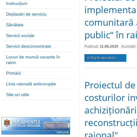
Instrucțiuni
implementare
Deplasări de serviciu
comunitară a
Sănătate
public“ în ra
Servicii sociale
Servicii desconcentrate
Publicat:
11.06.2020
Accesări:
Locuri de muncă vacante în
CITEŞTE MAI MULT...
raion
Primării
Proiectul de
Linia raională anticorupție
costurilor i
Site-uri utile
achiziționări
reconstrucți
raional"