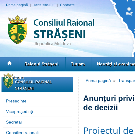
Prima pagină
|
Harta site-ului
|
Contacte
Raionul Strășeni
Turism
Noutăţi și evenim
Contacte
Prima pagină
»
Transpar
CONSILIUL RAIONAL
STRĂȘENI
Anunțuri privi
Președinte
de decizii
Vicepreședinți
Secretar
Proiectul de
Consilieri raionali