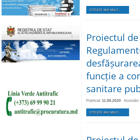
CITEŞTE MAI MULT...
Proiectul de
Regulamentul
desfășurare
funcție a co
sanitare pub
Publicat:
11.06.2020
Accesări:
CITEŞTE MAI MULT...
Proiectul de