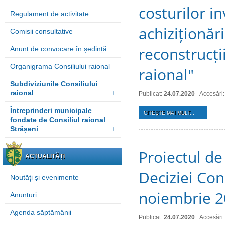
costurilor i
Regulament de activitate
achiziționări
Comisii consultative
reconstrucți
Anunț de convocare în ședință
Organigrama Consiliului raional
raional"
Subdiviziunile Consiliului
raional
+
Publicat:
24.07.2020
Accesări
Întreprinderi municipale
CITEŞTE MAI MULT...
fondate de Consiliul raional
Strășeni
+
Proiectul de
ACTUALITĂȚI
Deciziei Cons
Noutăţi și evenimente
noiembrie 2
Anunțuri
Agenda săptămânii
Publicat:
24.07.2020
Accesări