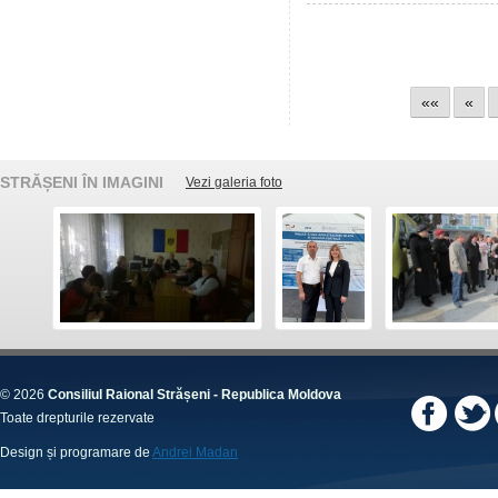
««
«
STRĂȘENI ÎN IMAGINI
Vezi galeria foto
© 2026
Consiliul Raional Strășeni - Republica Moldova
Toate drepturile rezervate
Design și programare de
Andrei Madan