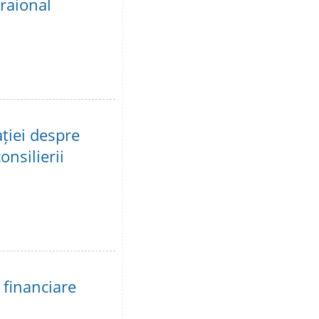
 raional
ației despre
onsilierii
 financiare