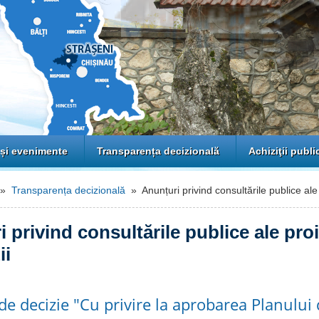
 și evenimente
Transparența decizională
Achiziţii publi
»
Transparența decizională
» Anunțuri privind consultările publice ale 
 privind consultările publice ale pro
ii
de decizie "Cu privire la aprobarea Planului 