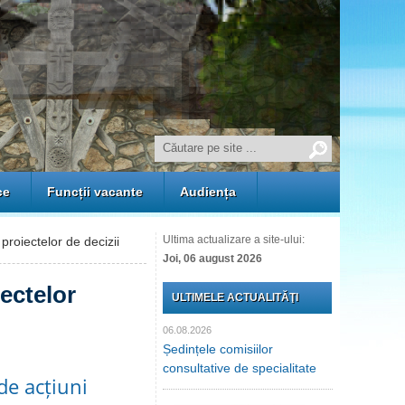
ce
Funcții vacante
Audiența
Ultima actualizare a site-ului:
proiectelor de decizii
Joi, 06 august 2026
iectelor
ULTIMELE ACTUALITĂŢI
06.08.2026
Ședințele comisiilor
consultative de specialitate
de acțiuni