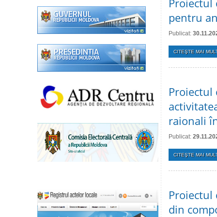
Proiectul 
pentru a
Publicat:
30.11.20
CITEŞTE MAI MULT
Proiectul 
activitate
raionali 
Publicat:
29.11.20
CITEŞTE MAI MULT
Proiectul 
din comp