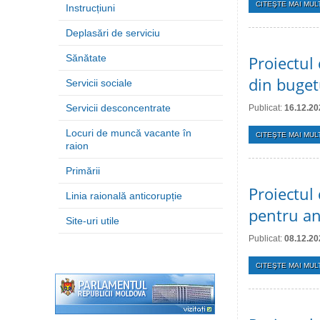
CITEŞTE MAI MULT
Instrucțiuni
Deplasări de serviciu
Sănătate
Proiectul 
din buget
Servicii sociale
Servicii desconcentrate
Publicat:
16.12.20
Locuri de muncă vacante în
CITEŞTE MAI MULT
raion
Primării
Proiectul
Linia raională anticorupție
pentru a
Site-uri utile
Publicat:
08.12.20
CITEŞTE MAI MULT