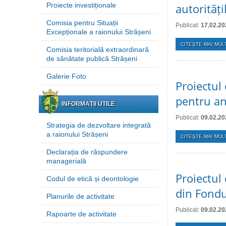
Proiecte investiționale
autorități
Comisia pentru Situații
Publicat:
17.02.20
Excepționale a raionului Strășeni
CITEŞTE MAI MULT
Comisia teritorială extraordinară
de sănătate publică Strășeni
Galerie Foto
Proiectul 
pentru a
INFORMAȚII UTILE
Publicat:
09.02.20
Strategia de dezvoltare integrată
a raionului Strășeni
CITEŞTE MAI MULT
Declarația de răspundere
managerială
Proiectul 
Codul de etică și deontologie
din Fondu
Planurile de activitate
Publicat:
09.02.20
Rapoarte de activitate