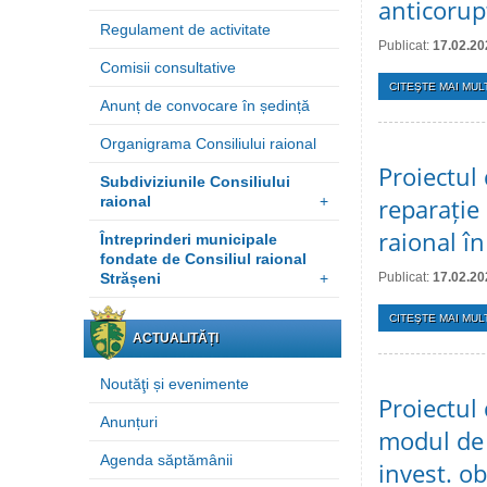
anticorupț
Regulament de activitate
Publicat:
17.02.20
Comisii consultative
CITEŞTE MAI MULT
Anunț de convocare în ședință
Organigrama Consiliului raional
Proiectul
Subdiviziunile Consiliului
raional
+
reparație 
raional î
Întreprinderi municipale
fondate de Consiliul raional
Strășeni
+
Publicat:
17.02.20
CITEŞTE MAI MULT
ACTUALITĂȚI
Noutăţi și evenimente
Proiectul
Anunțuri
modul de 
Agenda săptămânii
invest. ob