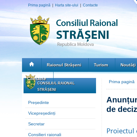
Prima pagină
|
Harta site-ului
|
Contacte
Raionul Strășeni
Turism
Noutăţi
Contacte
Prima pagină
CONSILIUL RAIONAL
STRĂȘENI
Anunțuri
Președinte
de deciz
Vicepreședinți
Secretar
Proiectul 
Consilieri raionali