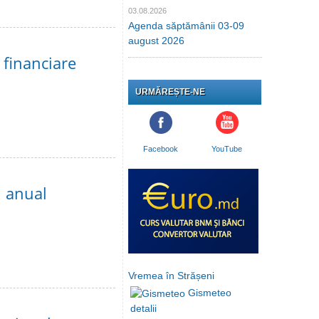
03.08.2026
Agenda săptămânii 03-09
august 2026
 financiare
URMĂREȘTE-NE
Facebook
YouTube
i anual
Vremea în Strășeni
Gismeteo
detalii