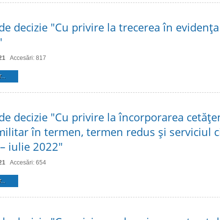
de decizie "Cu privire la trecerea în evidenţa
"
21
Accesări: 817
...
de decizie "Cu privire la încorporarea cetăţen
militar în termen, termen redus şi serviciul ci
– iulie 2022"
21
Accesări: 654
...