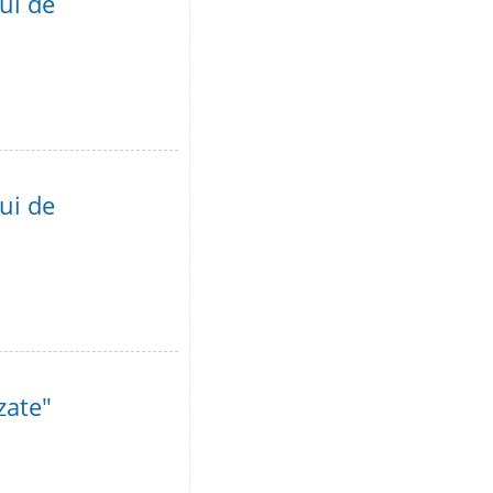
lui de
lui de
zate"