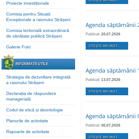
CITEŞTE MAI MULT...
Proiecte investiționale
Comisia pentru Situații
Excepționale a raionului Strășeni
Agenda săptămânii 2
Comisia teritorială extraordinară
Publicat:
20.07.2026
de sănătate publică Strășeni
CITEŞTE MAI MULT...
Galerie Foto
INFORMAȚII UTILE
Agenda săptămânii 1
Strategia de dezvoltare integrată
Publicat:
13.07.2026
a raionului Strășeni
CITEŞTE MAI MULT...
Declarația de răspundere
managerială
Codul de etică și deontologie
Agenda săptămânii 0
Planurile de activitate
Publicat:
06.07.2026
Rapoarte de activitate
CITEŞTE MAI MULT...