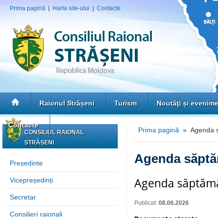
Prima pagină
|
Harta site-ului
|
Contacte
Raionul Strășeni
Turism
Noutăţi și evenim
Contacte
Prima pagină
» Agenda s
CONSILIUL RAIONAL
STRĂȘENI
Agenda săptă
Președinte
Agenda săptămân
Vicepreședinți
Secretar
Publicat:
08.06.2026
Consilieri raionali