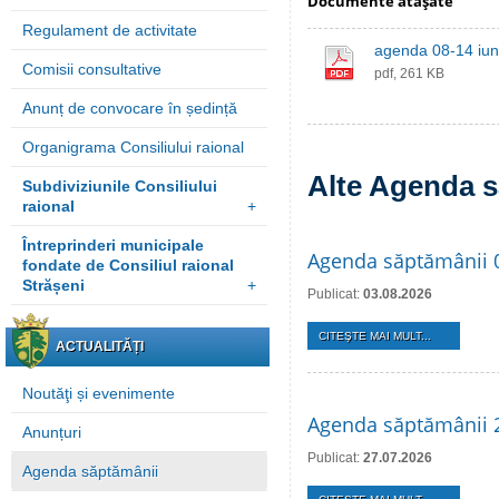
Documente ataşate
Regulament de activitate
agenda 08-14 iun
Comisii consultative
pdf, 261 KB
Anunț de convocare în ședință
Organigrama Consiliului raional
Alte Agenda s
Subdiviziunile Consiliului
raional
+
Întreprinderi municipale
Agenda săptămânii 
fondate de Consiliul raional
Strășeni
+
Publicat:
03.08.2026
CITEŞTE MAI MULT...
ACTUALITĂȚI
Noutăţi și evenimente
Agenda săptămânii 2
Anunțuri
Publicat:
27.07.2026
Agenda săptămânii