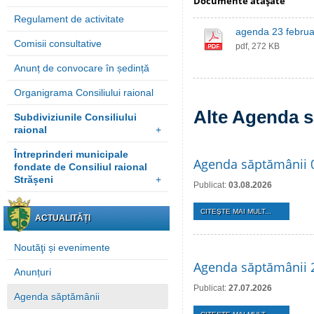
Documente ataşate
Regulament de activitate
agenda 23 februa
Comisii consultative
pdf, 272 KB
Anunț de convocare în ședință
Organigrama Consiliului raional
Alte Agenda s
Subdiviziunile Consiliului
raional
+
Întreprinderi municipale
Agenda săptămânii 
fondate de Consiliul raional
Strășeni
+
Publicat:
03.08.2026
CITEŞTE MAI MULT...
ACTUALITĂȚI
Noutăţi și evenimente
Agenda săptămânii 2
Anunțuri
Publicat:
27.07.2026
Agenda săptămânii