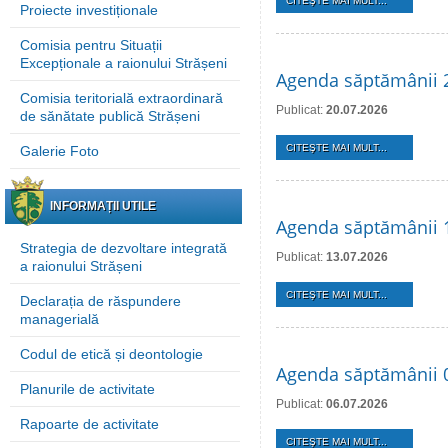
CITEŞTE MAI MULT...
Proiecte investiționale
Comisia pentru Situații
Excepționale a raionului Strășeni
Agenda săptămânii 2
Comisia teritorială extraordinară
Publicat:
20.07.2026
de sănătate publică Strășeni
CITEŞTE MAI MULT...
Galerie Foto
INFORMAȚII UTILE
Agenda săptămânii 1
Strategia de dezvoltare integrată
Publicat:
13.07.2026
a raionului Strășeni
CITEŞTE MAI MULT...
Declarația de răspundere
managerială
Codul de etică și deontologie
Agenda săptămânii 0
Planurile de activitate
Publicat:
06.07.2026
Rapoarte de activitate
CITEŞTE MAI MULT...