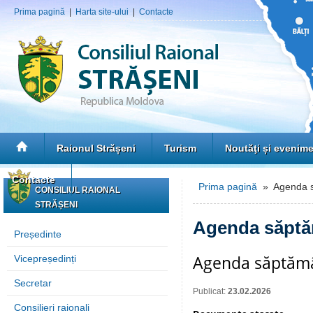
Prima pagină
|
Harta site-ului
|
Contacte
Raionul Strășeni
Turism
Noutăţi și evenim
Contacte
Prima pagină
» Agenda s
CONSILIUL RAIONAL
STRĂȘENI
Agenda săptă
Președinte
Agenda săptămân
Vicepreședinți
Secretar
Publicat:
23.02.2026
Consilieri raionali