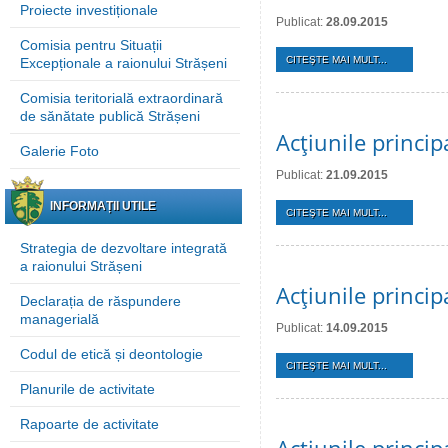
Proiecte investiționale
Publicat:
28.09.2015
Comisia pentru Situații
CITEŞTE MAI MULT...
Excepționale a raionului Strășeni
Comisia teritorială extraordinară
de sănătate publică Strășeni
Acţiunile princi
Galerie Foto
Publicat:
21.09.2015
INFORMAȚII UTILE
CITEŞTE MAI MULT...
Strategia de dezvoltare integrată
a raionului Strășeni
Acţiunile princi
Declarația de răspundere
managerială
Publicat:
14.09.2015
Codul de etică și deontologie
CITEŞTE MAI MULT...
Planurile de activitate
Rapoarte de activitate