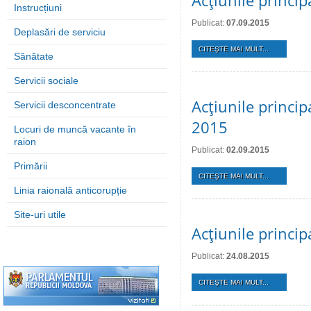
Acţiunile princi
Instrucțiuni
Publicat:
07.09.2015
Deplasări de serviciu
CITEŞTE MAI MULT...
Sănătate
Servicii sociale
Acţiunile princi
Servicii desconcentrate
2015
Locuri de muncă vacante în
raion
Publicat:
02.09.2015
Primării
CITEŞTE MAI MULT...
Linia raională anticorupție
Site-uri utile
Acţiunile princi
Publicat:
24.08.2015
CITEŞTE MAI MULT...