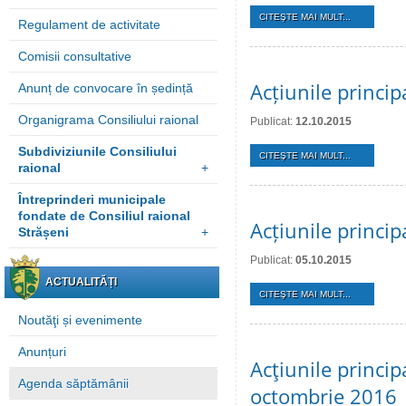
CITEŞTE MAI MULT...
Regulament de activitate
Comisii consultative
Acțiunile princi
Anunț de convocare în ședință
Organigrama Consiliului raional
Publicat:
12.10.2015
Subdiviziunile Consiliului
CITEŞTE MAI MULT...
raional
+
Întreprinderi municipale
fondate de Consiliul raional
Acțiunile princi
Strășeni
+
Publicat:
05.10.2015
ACTUALITĂȚI
CITEŞTE MAI MULT...
Noutăţi și evenimente
Anunțuri
Acţiunile princi
Agenda săptămânii
octombrie 2016