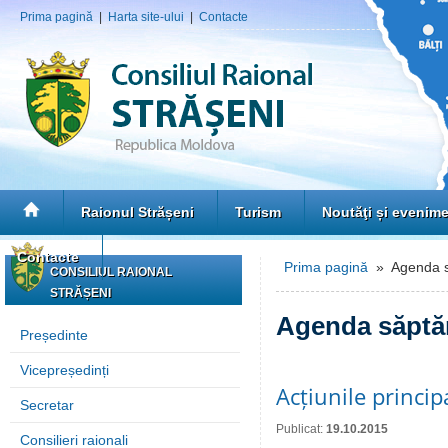
Prima pagină
|
Harta site-ului
|
Contacte
Raionul Strășeni
Turism
Noutăţi și evenim
Contacte
Prima pagină
» Agenda s
CONSILIUL RAIONAL
STRĂȘENI
Agenda săptă
Președinte
Vicepreședinți
Acțiunile princi
Secretar
Publicat:
19.10.2015
Consilieri raionali