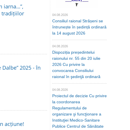
m iarna…”,
tradițiilor
04.08.2026
Consiliul raional Strășeni se
întrunește în ședință ordinară
la 14 august 2026
04.08.2026
Dispoziția președintelui
raionului nr. 55 din 20 iulie
2026 Cu privire la
le Dalbe” 2025 - în
convocarea Consiliului
raional în şedinţă ordinară
04.08.2026
Proiectul de decizie Cu privire
la coordonarea
Regulamentului de
organizare şi funcţionare a
Instituţiei Medico-Sanitare
în acțiune!
Publice Centrul de Sănătate