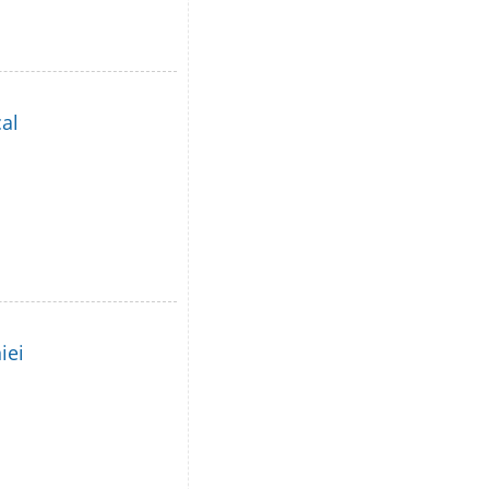
al
iei