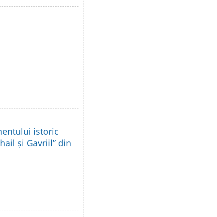
ntului istoric
ail și Gavriil” din