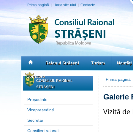
Prima pagină
|
Harta site-ului
|
Contacte
Raionul Strășeni
Turism
Noutăţi
Contacte
Prima pagină
»
CONSILIUL RAIONAL
STRĂȘENI
Galerie 
Președinte
Vizită de
Vicepreședinți
Secretar
Consilieri raionali