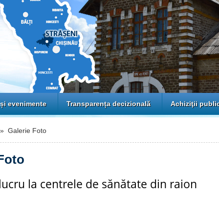
 și evenimente
Transparența decizională
Achiziţii publi
 Galerie Foto
Foto
 lucru la centrele de sănătate din raion