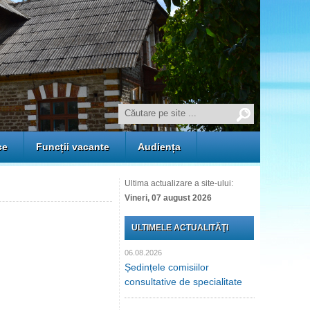
ce
Funcții vacante
Audiența
Ultima actualizare a site-ului:
Vineri, 07 august 2026
ULTIMELE ACTUALITĂŢI
06.08.2026
Ședințele comisiilor
consultative de specialitate