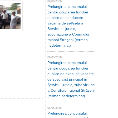
06.08.2026
Prelungirea concursului
pentru ocuparea funcției
publice de conducere
vacante de șef/șefă a
Serviciului juridic,
subdiviziune a Consiliului
raional Strășeni (termen
nedeterminat)
06.08.2026
Prelungirea concursului
pentru ocuparea funcției
publice de execuție vacante
de specialist principal în
Serviciul juridic, subdiviziune
a Consiliului raional Strășeni
(termen nedeterminat)
06.08.2026
Prelungirea concursului