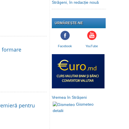
Străşeni, în redacție nouă
URMĂREȘTE-NE
Facebook
YouTube
la formare
Vremea în Strășeni
remieră pentru
Gismeteo
detalii