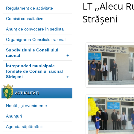
LT ,,Alecu R
Regulament de activitate
Străşeni
Comisii consultative
Anunț de convocare în ședință
Organigrama Consiliului raional
Subdiviziunile Consiliului
raional
+
Întreprinderi municipale
fondate de Consiliul raional
Strășeni
+
ACTUALITĂȚI
Noutăţi și evenimente
Anunțuri
Agenda săptămânii