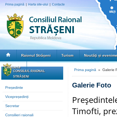
Prima pagină
|
Harta site-ului
|
Contacte
Raionul Strășeni
Turism
Noutăţi și evenim
Contacte
Prima pagină
» Galerie 
CONSILIUL RAIONAL
STRĂȘENI
Galerie Foto
Președinte
Preşedintel
Vicepreședinți
Secretar
Timofti, pre
Consilieri raionali