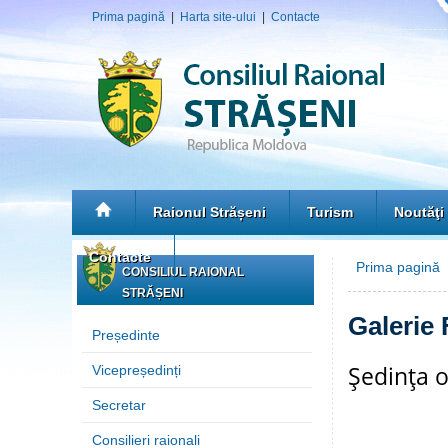
Prima pagină
|
Harta site-ului
|
Contacte
Raionul Strășeni
Turism
Noutăţi
Contacte
Prima pagină
»
CONSILIUL RAIONAL
STRĂȘENI
Galerie 
Președinte
Şedinţa o
Vicepreședinți
Secretar
Consilieri raionali