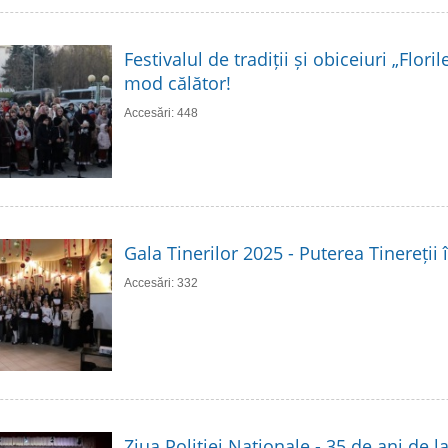
Festivalul de tradiții și obiceiuri „Flori
mod călător!
Accesări: 448
Gala Tinerilor 2025 - Puterea Tinereții 
Accesări: 332
Ziua Poliției Naționale - 35 de ani de 