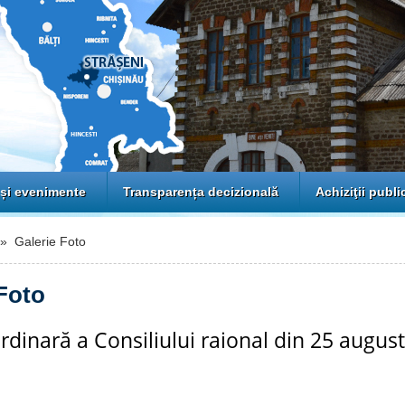
 și evenimente
Transparența decizională
Achiziţii publi
 Galerie Foto
Foto
rdinară a Consiliului raional din 25 augus