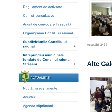
Regulament de activitate
Comisii consultative
Anunț de convocare în ședință
Organigrama Consiliului raional
Subdiviziunile Consiliului
Accesări: 3474
raional
+
Întreprinderi municipale
fondate de Consiliul raional
Alte Gal
Strășeni
+
ACTUALITĂȚI
Noutăţi și evenimente
Anunțuri
Agenda săptămânii