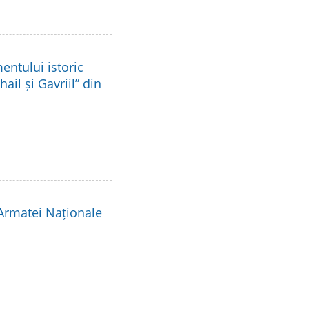
ntului istoric
ail și Gavriil” din
 Armatei Naționale