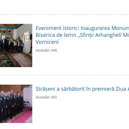
Eveniment istoric: Inaugurarea Monume
Biserica de lemn ,,Sfinții Arhangheli Mih
Vorniceni
Accesări: 446
Strășeni a sărbătorit în premieră Ziua
Accesări: 491