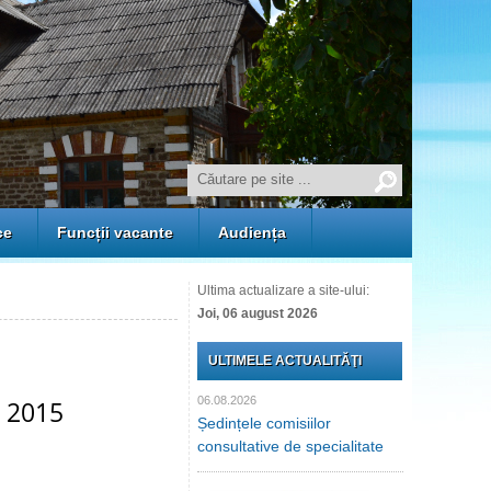
ce
Funcții vacante
Audiența
Ultima actualizare a site-ului:
Joi, 06 august 2026
ULTIMELE ACTUALITĂŢI
06.08.2026
t 2015
Ședințele comisiilor
consultative de specialitate