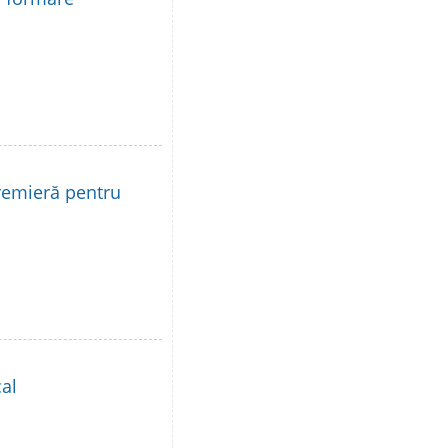
remieră pentru
al