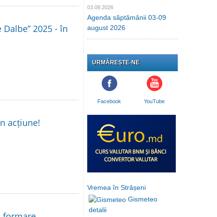
03.08.2026
Agenda săptămânii 03-09
le Dalbe” 2025 - în
august 2026
URMĂREȘTE-NE
Facebook
YouTube
în acțiune!
Vremea în Strășeni
Gismeteo
detalii
la formare