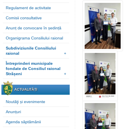
Regulament de activitate
Comisii consultative
Anunț de convocare în ședință
Organigrama Consiliului raional
Subdiviziunile Consiliului
raional
+
Întreprinderi municipale
fondate de Consiliul raional
Strășeni
+
ACTUALITĂȚI
Noutăţi și evenimente
Anunțuri
Agenda săptămânii