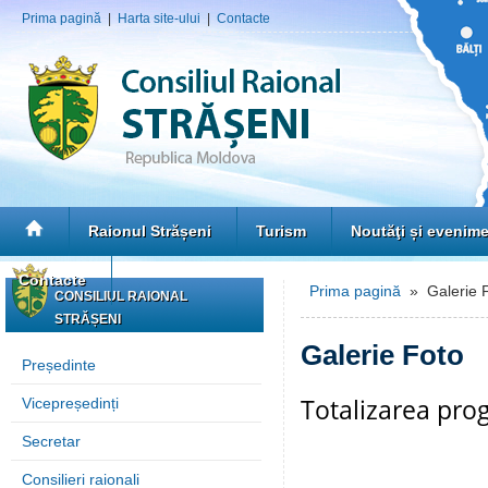
Prima pagină
|
Harta site-ului
|
Contacte
Raionul Strășeni
Turism
Noutăţi și evenim
Contacte
Prima pagină
» Galerie 
CONSILIUL RAIONAL
STRĂȘENI
Galerie Foto
Președinte
Totalizarea pr
Vicepreședinți
Secretar
Consilieri raionali