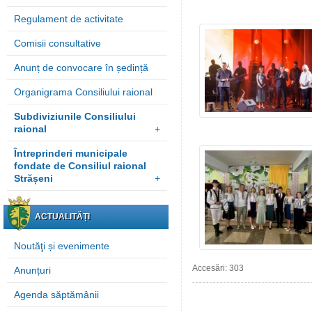
Regulament de activitate
Comisii consultative
Anunț de convocare în ședință
Organigrama Consiliului raional
Subdiviziunile Consiliului
raional
+
Întreprinderi municipale
fondate de Consiliul raional
Strășeni
+
ACTUALITĂȚI
Noutăţi și evenimente
Accesări: 303
Anunțuri
Agenda săptămânii