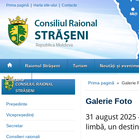
Prima pagină
|
Harta site-ului
|
Contacte
Raionul Strășeni
Turism
Noutăţi și evenim
Contacte
Prima pagină
» Galerie 
CONSILIUL RAIONAL
STRĂȘENI
Galerie Foto
Președinte
31 august 2025 –
Vicepreședinți
limbă, un desti
Secretar
Consilieri raionali