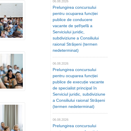
06.08.2026
Prelungirea concursului
pentru ocuparea funcției
publice de conducere
vacante de șef/șefă a
Serviciului juridic,
subdiviziune a Consiliului
raional Strășeni (termen
nedeterminat)
06.08.2026
Prelungirea concursului
pentru ocuparea funcției
publice de execuție vacante
de specialist principal în
Serviciul juridic, subdiviziune
a Consiliului raional Strășeni
(termen nedeterminat)
06.08.2026
Prelungirea concursului