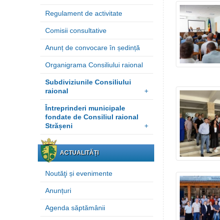
Regulament de activitate
Comisii consultative
Anunț de convocare în ședință
Organigrama Consiliului raional
Subdiviziunile Consiliului
raional
+
Întreprinderi municipale
fondate de Consiliul raional
Strășeni
+
ACTUALITĂȚI
Noutăţi și evenimente
Anunțuri
Agenda săptămânii