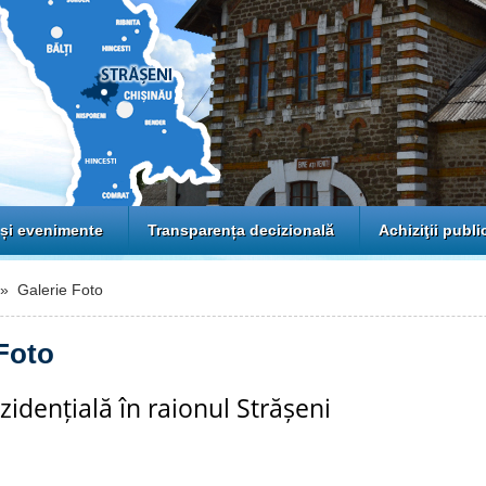
 și evenimente
Transparența decizională
Achiziţii publi
 Galerie Foto
Foto
ezidențială în raionul Strășeni