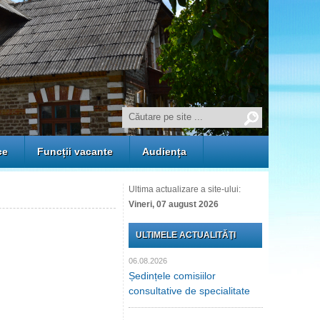
ce
Funcții vacante
Audiența
Ultima actualizare a site-ului:
Vineri, 07 august 2026
ULTIMELE ACTUALITĂŢI
06.08.2026
Ședințele comisiilor
consultative de specialitate