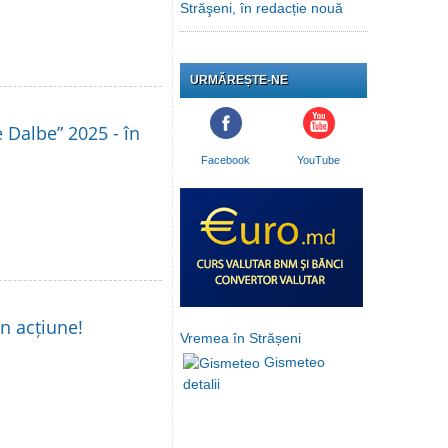
Străşeni, în redacție nouă
URMĂREȘTE-NE
le Dalbe” 2025 - în
Facebook
YouTube
în acțiune!
Vremea în Strășeni
Gismeteo
detalii