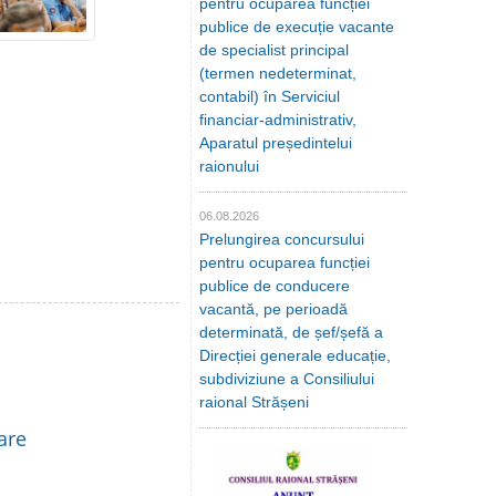
pentru ocuparea funcției
publice de execuție vacante
de specialist principal
(termen nedeterminat,
contabil) în Serviciul
financiar-administrativ,
Aparatul președintelui
raionului
06.08.2026
Prelungirea concursului
pentru ocuparea funcției
publice de conducere
vacantă, pe perioadă
determinată, de șef/șefă a
Direcției generale educație,
subdiviziune a Consiliului
raional Strășeni
are