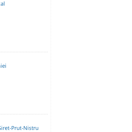
al
iei
iret-Prut-Nistru