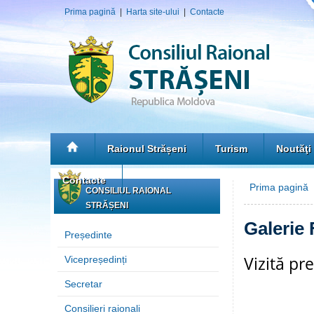
Prima pagină
|
Harta site-ului
|
Contacte
Raionul Strășeni
Turism
Noutăţi
Contacte
Prima pagină
»
CONSILIUL RAIONAL
STRĂȘENI
Galerie 
Președinte
Vizită pr
Vicepreședinți
Secretar
Consilieri raionali