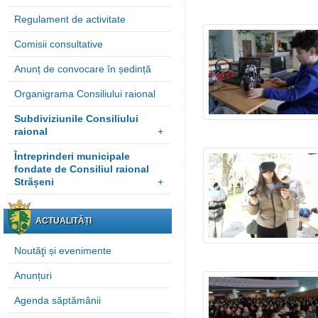
Regulament de activitate
Comisii consultative
Anunț de convocare în ședință
Organigrama Consiliului raional
Subdiviziunile Consiliului
raional
+
Întreprinderi municipale
fondate de Consiliul raional
Strășeni
+
ACTUALITĂȚI
Noutăţi și evenimente
Anunțuri
Agenda săptămânii