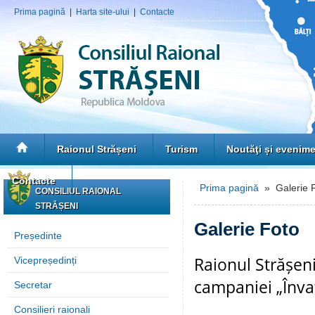
Prima pagină
|
Harta site-ului
|
Contacte
Raionul Strășeni
Turism
Noutăţi și evenim
Contacte
Prima pagină
» Galerie 
CONSILIUL RAIONAL
STRĂȘENI
Galerie Foto
Președinte
Raionul Strășeni
Vicepreședinți
campaniei „Înva
Secretar
Consilieri raionali