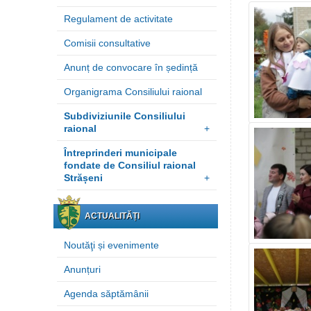
Regulament de activitate
Comisii consultative
Anunț de convocare în ședință
Organigrama Consiliului raional
Subdiviziunile Consiliului
raional
+
Întreprinderi municipale
fondate de Consiliul raional
Strășeni
+
ACTUALITĂȚI
Noutăţi și evenimente
Anunțuri
Agenda săptămânii