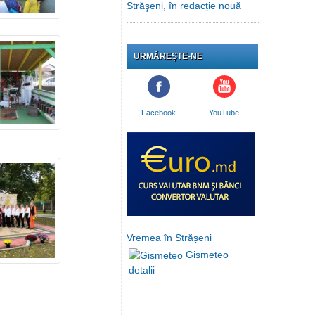
Străşeni, în redacție nouă
URMĂREȘTE-NE
Facebook
YouTube
Vremea în Strășeni
Gismeteo
detalii