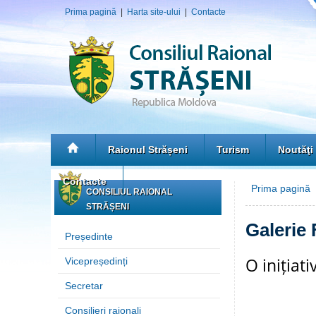
Prima pagină
|
Harta site-ului
|
Contacte
Raionul Strășeni
Turism
Noutăţi
Contacte
Prima pagină
»
CONSILIUL RAIONAL
STRĂȘENI
Galerie 
Președinte
O inițiat
Vicepreședinți
Secretar
Consilieri raionali