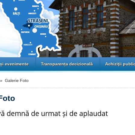
 și evenimente
Transparența decizională
Achiziţii publi
 Galerie Foto
Foto
ivă demnă de urmat și de aplaudat