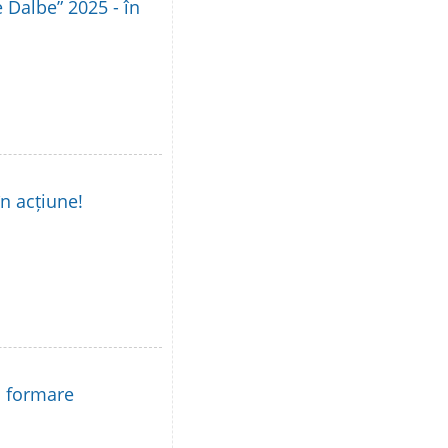
le Dalbe” 2025 - în
în acțiune!
la formare