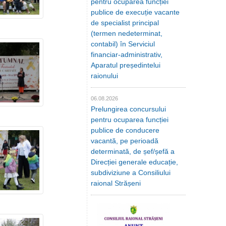
pentru ocuparea funcției
publice de execuție vacante
de specialist principal
(termen nedeterminat,
contabil) în Serviciul
financiar-administrativ,
Aparatul președintelui
raionului
06.08.2026
Prelungirea concursului
pentru ocuparea funcției
publice de conducere
vacantă, pe perioadă
determinată, de șef/șefă a
Direcției generale educație,
subdiviziune a Consiliului
raional Strășeni