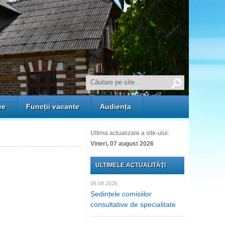
ce
Funcții vacante
Audiența
Ultima actualizare a site-ului:
Vineri, 07 august 2026
ULTIMELE ACTUALITĂŢI
06.08.2026
Ședințele comisiilor
consultative de specialitate