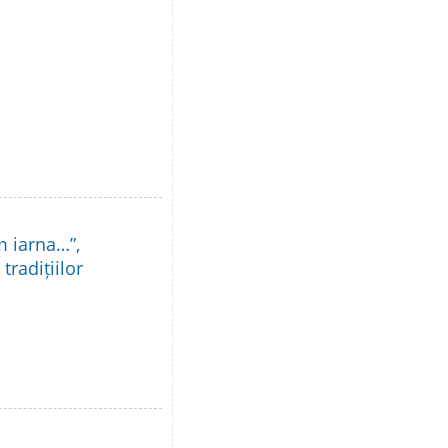
m iarna…”,
tradițiilor