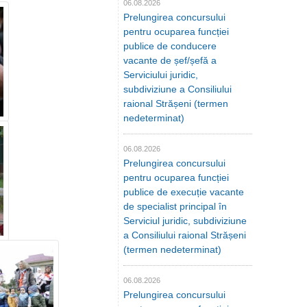
06.08.2026
Prelungirea concursului
pentru ocuparea funcției
publice de conducere
vacante de șef/șefă a
Serviciului juridic,
subdiviziune a Consiliului
raional Strășeni (termen
nedeterminat)
06.08.2026
Prelungirea concursului
pentru ocuparea funcției
publice de execuție vacante
de specialist principal în
Serviciul juridic, subdiviziune
a Consiliului raional Strășeni
(termen nedeterminat)
06.08.2026
Prelungirea concursului