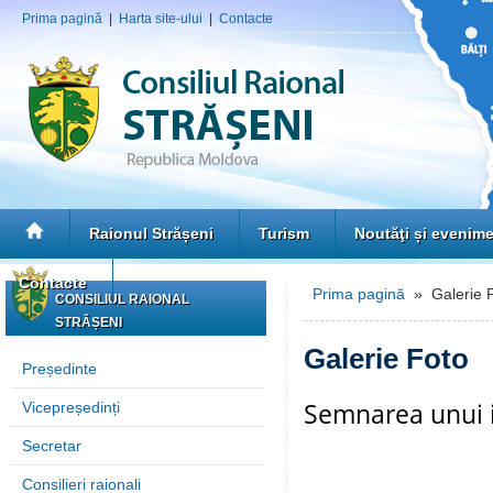
Prima pagină
|
Harta site-ului
|
Contacte
Raionul Strășeni
Turism
Noutăţi și evenim
Contacte
Prima pagină
» Galerie 
CONSILIUL RAIONAL
STRĂȘENI
Galerie Foto
Președinte
Semnarea unui i
Vicepreședinți
Secretar
Consilieri raionali