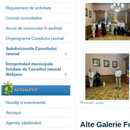
Regulament de activitate
Comisii consultative
Anunț de convocare în ședință
Organigrama Consiliului raional
Subdiviziunile Consiliului
raional
+
Întreprinderi municipale
fondate de Consiliul raional
Strășeni
+
ACTUALITĂȚI
Noutăţi și evenimente
Accesări: 1265
Anunțuri
Alte Galerie F
Agenda săptămânii