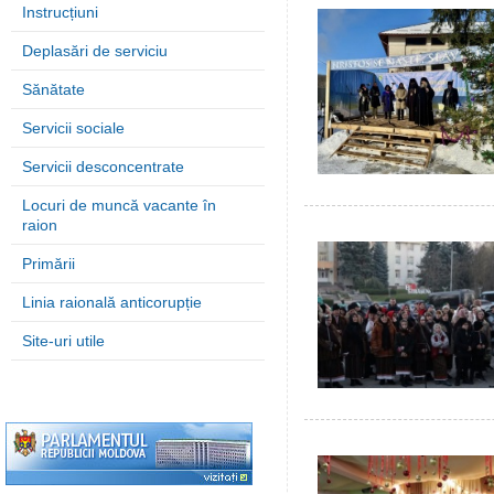
Instrucțiuni
Deplasări de serviciu
Sănătate
Servicii sociale
Servicii desconcentrate
Locuri de muncă vacante în
raion
Primării
Linia raională anticorupție
Site-uri utile