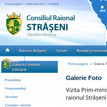
Prima pagină
|
Harta site-ului
|
Contacte
Raionul Strășeni
Turism
Noutăţi și evenim
Contacte
Prima pagină
» Galerie 
CONSILIUL RAIONAL
STRĂȘENI
Galerie Foto
Președinte
Vizita Prim-mini
Vicepreședinți
raionul Strășeni
Secretar
Consilieri raionali