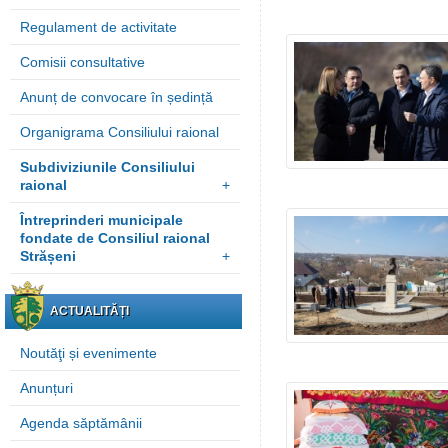
Regulament de activitate
Comisii consultative
Anunț de convocare în ședință
Organigrama Consiliului raional
Subdiviziunile Consiliului
raional
+
Întreprinderi municipale
fondate de Consiliul raional
Strășeni
+
ACTUALITĂȚI
Noutăţi și evenimente
Anunțuri
Agenda săptămânii