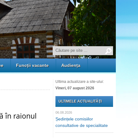
ce
Funcții vacante
Audiența
Ultima actualizare a site-ului:
Vineri, 07 august 2026
ULTIMELE ACTUALITĂŢI
06.08.2026
 în raionul
Ședințele comisiilor
consultative de specialitate