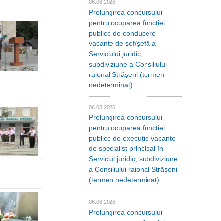
06.08.2026
Prelungirea concursului
pentru ocuparea funcției
publice de conducere
vacante de șef/șefă a
Serviciului juridic,
subdiviziune a Consiliului
raional Strășeni (termen
nedeterminat)
06.08.2026
Prelungirea concursului
pentru ocuparea funcției
publice de execuție vacante
de specialist principal în
Serviciul juridic, subdiviziune
a Consiliului raional Strășeni
(termen nedeterminat)
06.08.2026
Prelungirea concursului