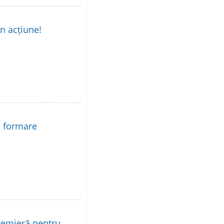
în acțiune!
la formare
remieră pentru