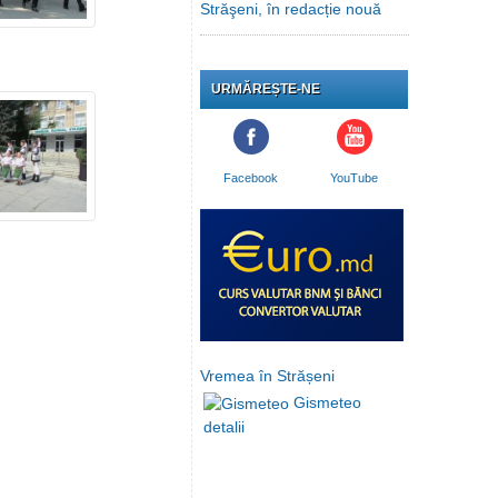
Străşeni, în redacție nouă
URMĂREȘTE-NE
Facebook
YouTube
Vremea în Strășeni
Gismeteo
detalii