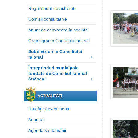
Regulament de activitate
Comisii consultative
Anunț de convocare în ședință
Organigrama Consiliului raional
Subdiviziunile Consiliului
raional
+
Întreprinderi municipale
fondate de Consiliul raional
Strășeni
+
ACTUALITĂȚI
Noutăţi și evenimente
Anunțuri
Agenda săptămânii