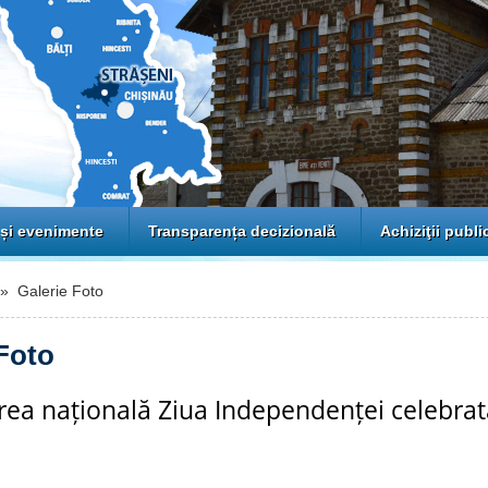
 și evenimente
Transparența decizională
Achiziţii publi
 Galerie Foto
Foto
ea națională Ziua Independenței celebrată