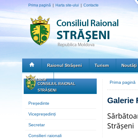
Prima pagină
|
Harta site-ului
|
Contacte
Raionul Strășeni
Turism
Noutăţi
Contacte
Prima pagină
»
CONSILIUL RAIONAL
STRĂȘENI
Galerie 
Președinte
Sărbătoar
Vicepreședinți
Strășeni
Secretar
Consilieri raionali