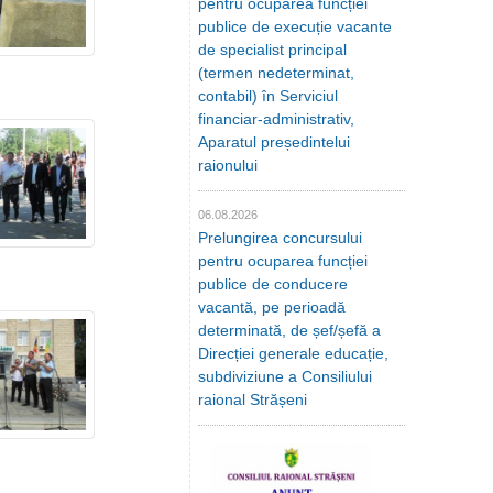
pentru ocuparea funcției
publice de execuție vacante
de specialist principal
(termen nedeterminat,
contabil) în Serviciul
financiar-administrativ,
Aparatul președintelui
raionului
06.08.2026
Prelungirea concursului
pentru ocuparea funcției
publice de conducere
vacantă, pe perioadă
determinată, de șef/șefă a
Direcției generale educație,
subdiviziune a Consiliului
raional Strășeni