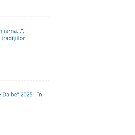
m iarna…”,
tradițiilor
le Dalbe” 2025 - în