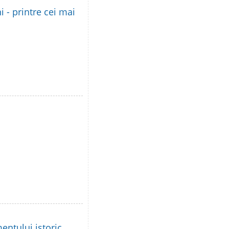
i - printre cei mai
ntului istoric