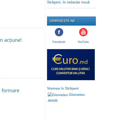
Străşeni, în redacție nouă
URMĂREȘTE-NE
în acțiune!
Facebook
YouTube
Vremea în Strășeni
la formare
Gismeteo
detalii