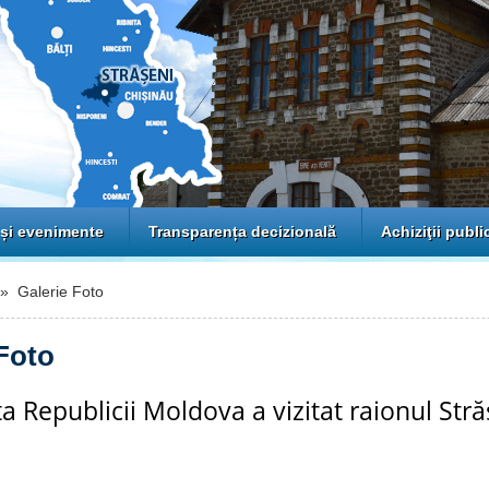
 și evenimente
Transparența decizională
Achiziţii publi
 Galerie Foto
Foto
a Republicii Moldova a vizitat raionul Stră