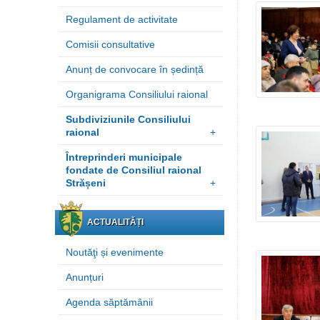
Regulament de activitate
Comisii consultative
Anunț de convocare în ședință
Organigrama Consiliului raional
Subdiviziunile Consiliului
raional
+
Întreprinderi municipale
fondate de Consiliul raional
Strășeni
+
ACTUALITĂȚI
Noutăţi și evenimente
Anunțuri
Agenda săptămânii