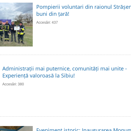
Pompierii voluntari din raionul Strășen
buni din țară!
Accesări: 437
Administrații mai puternice, comunități mai unite -
Experiență valoroasă la Sibiu!
Accesări: 380
Eveniment istoric: Inaugurarea Monume