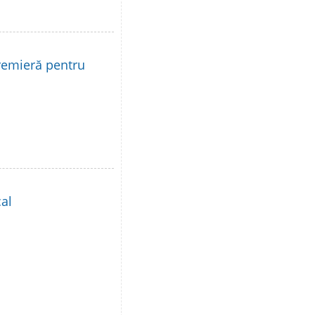
remieră pentru
al