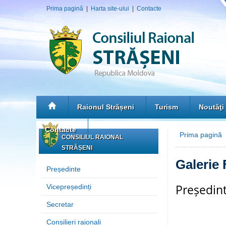
Prima pagină
|
Harta site-ului
|
Contacte
Raionul Strășeni
Turism
Noutăţi
Contacte
Prima pagină
»
CONSILIUL RAIONAL
STRĂȘENI
Galerie 
Președinte
Președint
Vicepreședinți
Secretar
Consilieri raionali