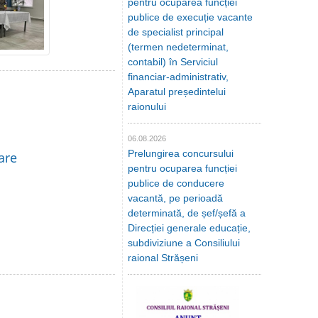
pentru ocuparea funcției
publice de execuție vacante
de specialist principal
(termen nedeterminat,
contabil) în Serviciul
financiar-administrativ,
Aparatul președintelui
raionului
06.08.2026
Prelungirea concursului
are
pentru ocuparea funcției
publice de conducere
vacantă, pe perioadă
determinată, de șef/șefă a
Direcției generale educație,
subdiviziune a Consiliului
raional Strășeni