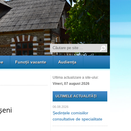
ce
Funcții vacante
Audiența
Ultima actualizare a site-ului:
Vineri, 07 august 2026
ULTIMELE ACTUALITĂŢI
06.08.2026
șeni
Ședințele comisiilor
consultative de specialitate