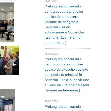
06.08.2026
Prelungirea concursului
pentru ocuparea funcției
publice de conducere
vacante de șef/șefă a
Serviciului juridic,
subdiviziune a Consiliului
raional Strășeni (termen
nedeterminat)
06.08.2026
Prelungirea concursului
pentru ocuparea funcției
publice de execuție vacante
de specialist principal în
Serviciul juridic, subdiviziune
a Consiliului raional Strășeni
(termen nedeterminat)
06.08.2026
Prelungirea concursului