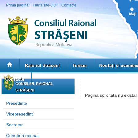
Prima pagină
|
Harta site-ului
|
Contacte
Raionul Strășeni
Turism
Noutăţi și evenim
Contacte
CONSILIUL RAIONAL
STRĂȘENI
Pagina solicitată nu există!
Președinte
Vicepreședinți
Secretar
Consilieri raionali