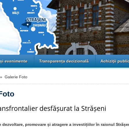
 și evenimente
Transparența decizională
Achiziţii publi
 Galerie Foto
Foto
nsfrontalier desfășurat la Strășeni
 dezvoltare, promovare și atragere a investițiilor în raionul Străș