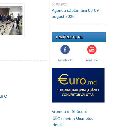
03.08.2026
Agenda săptămânii 03-09
august 2026
URMĂREȘTE-NE
Facebook
YouTube
are
Vremea în Strășeni
Gismeteo
detalii