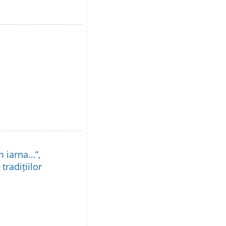
m iarna…”,
tradițiilor