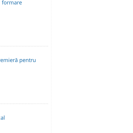
la formare
remieră pentru
al