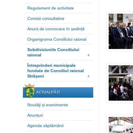
Regulament de activitate
Comisii consultative
Anunț de convocare în ședință
Organigrama Consiliului raional
Subdiviziunile Consiliului
raional
+
Întreprinderi municipale
fondate de Consiliul raional
Strășeni
+
ACTUALITĂȚI
Noutăţi și evenimente
Anunțuri
Agenda săptămânii