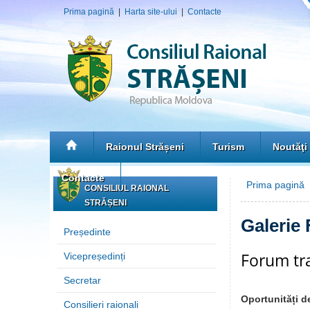
Prima pagină
|
Harta site-ului
|
Contacte
Raionul Strășeni
Turism
Noutăţi
Contacte
Prima pagină
»
CONSILIUL RAIONAL
STRĂȘENI
Galerie 
Președinte
Forum tra
Vicepreședinți
Secretar
Oportunități de
Consilieri raionali