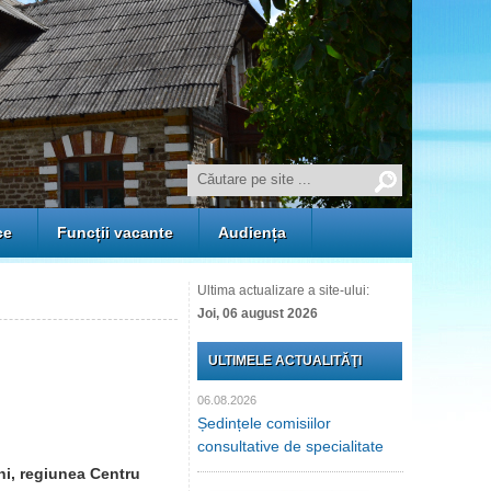
ce
Funcții vacante
Audiența
Ultima actualizare a site-ului:
Joi, 06 august 2026
ULTIMELE ACTUALITĂŢI
06.08.2026
Ședințele comisiilor
consultative de specialitate
eni, regiunea Centru