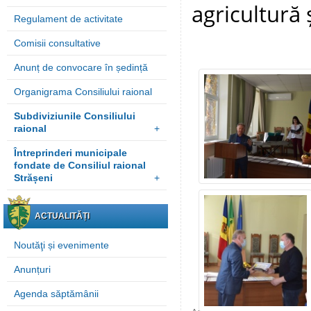
agricultură 
Regulament de activitate
Comisii consultative
Anunț de convocare în ședință
Organigrama Consiliului raional
Subdiviziunile Consiliului
raional
+
Întreprinderi municipale
fondate de Consiliul raional
Strășeni
+
ACTUALITĂȚI
Noutăţi și evenimente
Anunțuri
Agenda săptămânii