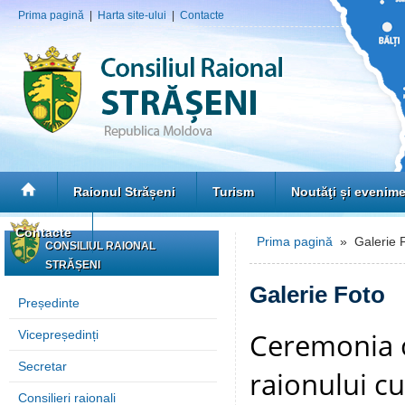
Prima pagină
|
Harta site-ului
|
Contacte
Raionul Strășeni
Turism
Noutăţi și evenim
Contacte
Prima pagină
» Galerie 
CONSILIUL RAIONAL
STRĂȘENI
Galerie Foto
Președinte
Ceremonia of
Vicepreședinți
Secretar
raionului cu 
Consilieri raionali