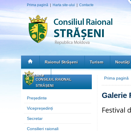
Prima pagină
|
Harta site-ului
|
Contacte
Raionul Strășeni
Turism
Noutăţi
Contacte
Prima pagină
»
CONSILIUL RAIONAL
STRĂȘENI
Galerie 
Președinte
Festival 
Vicepreședinți
Secretar
Consilieri raionali