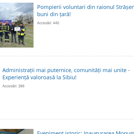
Pompierii voluntari din raionul Strășen
buni din țară!
Accesări: 440
Administrații mai puternice, comunități mai unite -
Experiență valoroasă la Sibiu!
Accesări: 386
Eveniment istoric: Inaugurarea Monume