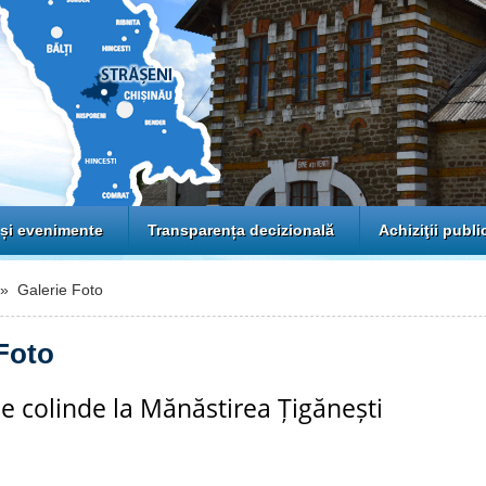
 și evenimente
Transparența decizională
Achiziţii publi
 Galerie Foto
Foto
de colinde la Mănăstirea Țigănești