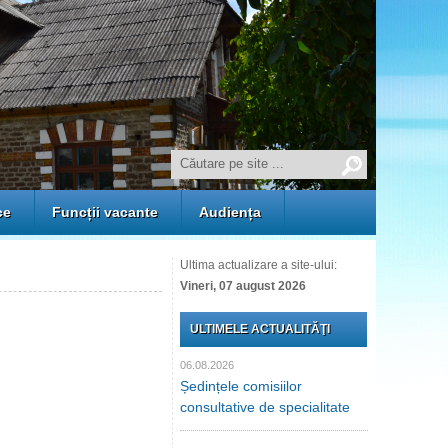
ce
Funcții vacante
Audiența
Ultima actualizare a site-ului:
Vineri, 07 august 2026
ULTIMELE ACTUALITĂŢI
06.08.2026
Ședințele comisiilor
consultative de specialitate