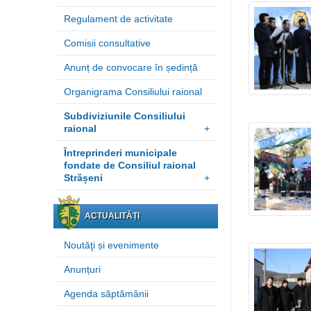
Regulament de activitate
Comisii consultative
Anunț de convocare în ședință
Organigrama Consiliului raional
Subdiviziunile Consiliului
raional
+
Întreprinderi municipale
fondate de Consiliul raional
Strășeni
+
ACTUALITĂȚI
Noutăţi și evenimente
Anunțuri
Agenda săptămânii