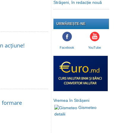
Străşeni, în redacție nouă
URMĂREȘTE-NE
în acțiune!
Facebook
YouTube
Vremea în Strășeni
la formare
Gismeteo
detalii