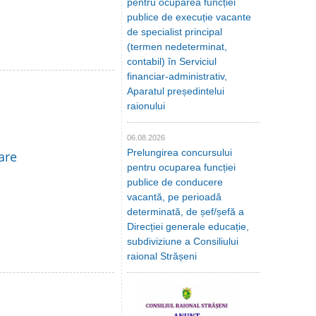
pentru ocuparea funcției
publice de execuție vacante
de specialist principal
(termen nedeterminat,
contabil) în Serviciul
financiar-administrativ,
Aparatul președintelui
raionului
06.08.2026
Prelungirea concursului
are
pentru ocuparea funcției
publice de conducere
vacantă, pe perioadă
determinată, de șef/șefă a
Direcției generale educație,
subdiviziune a Consiliului
raional Strășeni