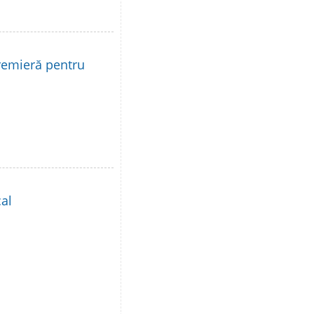
remieră pentru
al