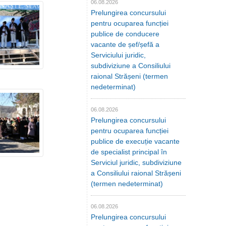
06.08.2026
Prelungirea concursului
pentru ocuparea funcției
publice de conducere
vacante de șef/șefă a
Serviciului juridic,
subdiviziune a Consiliului
raional Strășeni (termen
nedeterminat)
06.08.2026
Prelungirea concursului
pentru ocuparea funcției
publice de execuție vacante
de specialist principal în
Serviciul juridic, subdiviziune
a Consiliului raional Strășeni
(termen nedeterminat)
06.08.2026
Prelungirea concursului