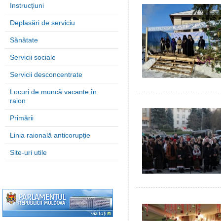
Instrucțiuni
Deplasări de serviciu
Sănătate
Servicii sociale
Servicii desconcentrate
Locuri de muncă vacante în
raion
Primării
Linia raională anticorupție
Site-uri utile