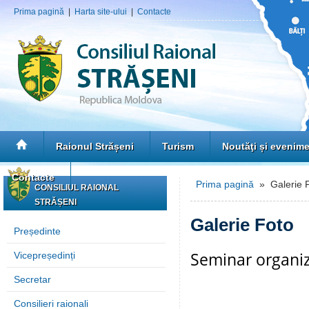
Prima pagină
|
Harta site-ului
|
Contacte
Raionul Strășeni
Turism
Noutăţi și evenim
Contacte
Prima pagină
» Galerie 
CONSILIUL RAIONAL
STRĂȘENI
Galerie Foto
Președinte
Seminar organiz
Vicepreședinți
Secretar
Consilieri raionali