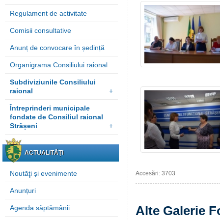
Regulament de activitate
Comisii consultative
Anunț de convocare în ședință
Organigrama Consiliului raional
Subdiviziunile Consiliului
raional
+
Întreprinderi municipale
fondate de Consiliul raional
Strășeni
+
ACTUALITĂȚI
Noutăţi și evenimente
Accesări: 3703
Anunțuri
Alte Galerie F
Agenda săptămânii