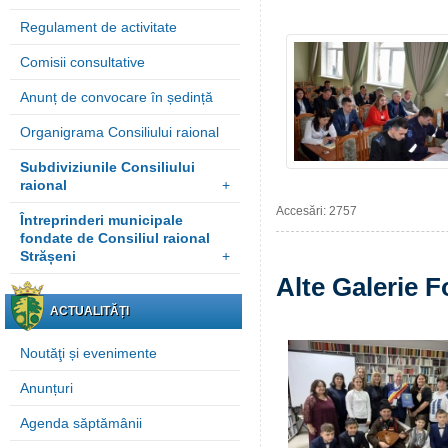
Regulament de activitate
Comisii consultative
Anunț de convocare în ședință
Organigrama Consiliului raional
Subdiviziunile Consiliului
raional
+
Accesări: 2757
Întreprinderi municipale
fondate de Consiliul raional
Strășeni
+
Alte Galerie F
ACTUALITĂȚI
Noutăţi și evenimente
Anunțuri
Agenda săptămânii