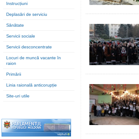
Instrucțiuni
Deplasări de serviciu
Sănătate
Servicii sociale
Servicii desconcentrate
Locuri de muncă vacante în
raion
Primării
Linia raională anticorupție
Site-uri utile