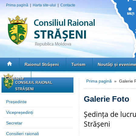
Prima pagină
|
Harta site-ului
|
Contacte
Raionul Strășeni
Turism
Noutăţi și evenim
Contacte
Prima pagină
» Galerie 
CONSILIUL RAIONAL
STRĂȘENI
Galerie Foto
Președinte
Ședința de lucru
Vicepreședinți
Strășeni
Secretar
Consilieri raionali