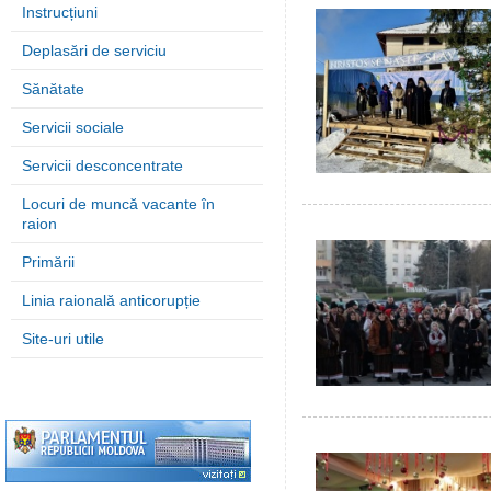
Instrucțiuni
Deplasări de serviciu
Sănătate
Servicii sociale
Servicii desconcentrate
Locuri de muncă vacante în
raion
Primării
Linia raională anticorupție
Site-uri utile