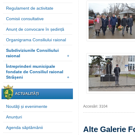
Regulament de activitate
Comisii consultative
Anunț de convocare în ședință
Organigrama Consiliului raional
Subdiviziunile Consiliului
raional
+
Întreprinderi municipale
fondate de Consiliul raional
Strășeni
+
ACTUALITĂȚI
Noutăţi și evenimente
Accesări: 3104
Anunțuri
Alte Galerie F
Agenda săptămânii