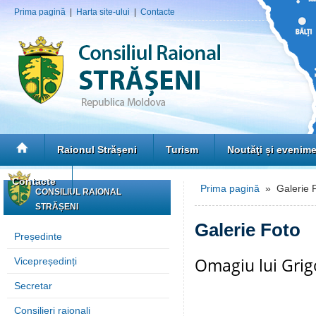
Prima pagină
|
Harta site-ului
|
Contacte
Raionul Strășeni
Turism
Noutăţi și evenim
Contacte
Prima pagină
» Galerie 
CONSILIUL RAIONAL
STRĂȘENI
Galerie Foto
Președinte
Omagiu lui Grig
Vicepreședinți
Secretar
Consilieri raionali