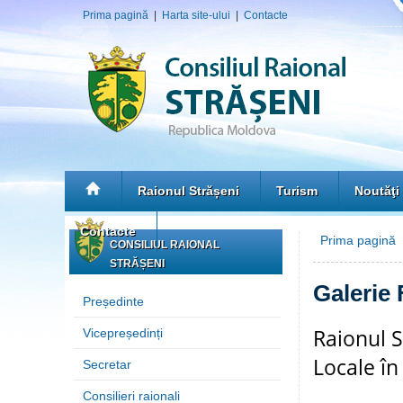
Prima pagină
|
Harta site-ului
|
Contacte
Raionul Strășeni
Turism
Noutăţi
Contacte
Prima pagină
»
CONSILIUL RAIONAL
STRĂȘENI
Galerie 
Președinte
Raionul S
Vicepreședinți
Locale î
Secretar
Consilieri raionali