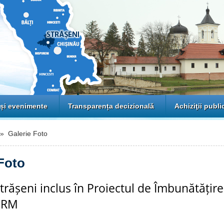
 și evenimente
Transparența decizională
Achiziţii publi
 Galerie Foto
Foto
trășeni inclus în Proiectul de Îmbunătățir
n RM