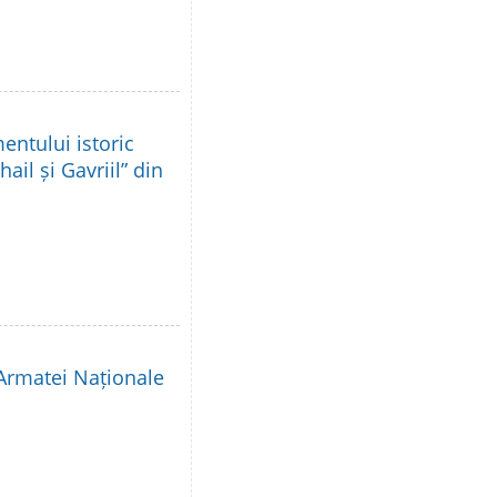
ntului istoric
ail și Gavriil” din
 Armatei Naționale