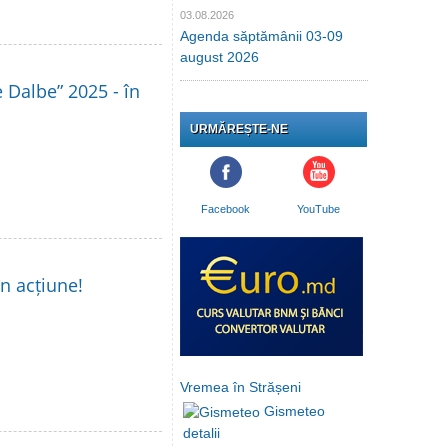
03.08.2026
Agenda săptămânii 03-09
august 2026
le Dalbe” 2025 - în
URMĂREȘTE-NE
Facebook
YouTube
în acțiune!
Vremea în Strășeni
Gismeteo
detalii