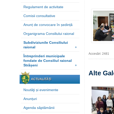
Regulament de activitate
Comisii consultative
Anunț de convocare în ședință
Organigrama Consiliului raional
Subdiviziunile Consiliului
raional
+
Accesări: 2481
Întreprinderi municipale
fondate de Consiliul raional
Strășeni
+
Alte Gal
ACTUALITĂȚI
Noutăţi și evenimente
Anunțuri
Agenda săptămânii