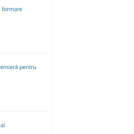
la formare
remieră pentru
al