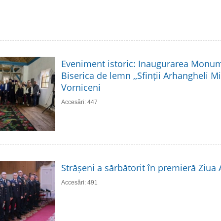
Eveniment istoric: Inaugurarea Monume
Biserica de lemn ,,Sfinții Arhangheli Mih
Vorniceni
Accesări: 447
Strășeni a sărbătorit în premieră Ziua
Accesări: 491